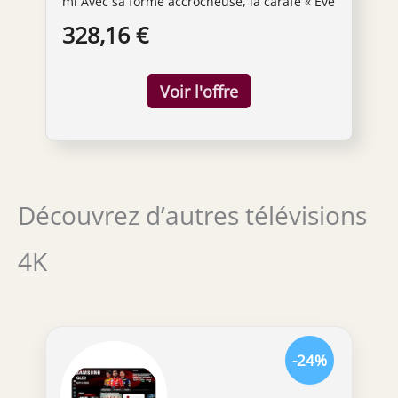
ml Avec sa forme accrocheuse, la carafe « Eve
» rappelle un serpent Tous les articles faits à
328,16 €
la main sont fabriqués dans la Communauté
économique européenne Lavage à la main
recommandé Dimensions de la carafe (L x l x
H) : 21 x 21 x 50 cm
Découvrez d’autres télévisions
4K
-24%