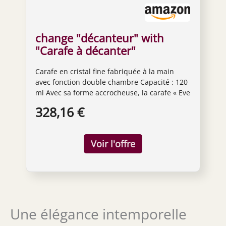
change "décanteur" with
"Carafe à décanter"
Carafe en cristal fine fabriquée à la main
avec fonction double chambre Capacité : 120
ml Avec sa forme accrocheuse, la carafe « Eve
» rappelle un serpent Tous les articles faits à
328,16 €
la main sont fabriqués dans la Communauté
économique européenne Lavage à la main
recommandé Dimensions de la carafe (L x l x
H) : 21 x 21 x 50 cm
Une élégance intemporelle