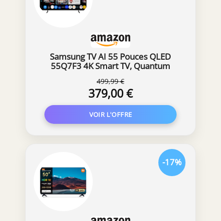
Samsung TV AI 55 Pouces QLED
55Q7F3 4K Smart TV, Quantum
Dots, Q4 AI Processor, WiFi, Airplay,
499,99 €
HDR, Q-Symphony, OTS Lite, Knox
379,00 €
Security, Gaming Hub, Bixby,
Application opérateurs intégrées
-17%