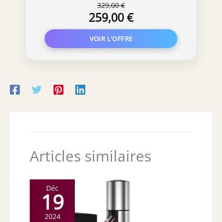
329,00 €
HDR 10, Alexa intégré, Airplay2,
259,00 €
Miracast)
Articles similaires
Déc
19
2024