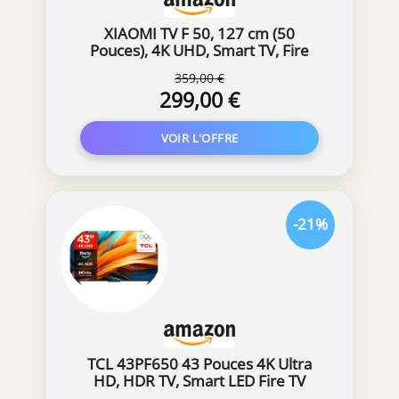
XIAOMI TV F 50, 127 cm (50
Pouces), 4K UHD, Smart TV, Fire
OS8, Contrôle Vocal Alexa, HDR10,
359,00 €
MEMC, 60Hz avec 120Hz Game
299,00 €
Boost Mode, 2Go+32Go,
Compatible avec Apple AirPlay
-21%
TCL 43PF650 43 Pouces 4K Ultra
HD, HDR TV, Smart LED Fire TV
(Dolby Vision, Dolby Atmos, DTS,