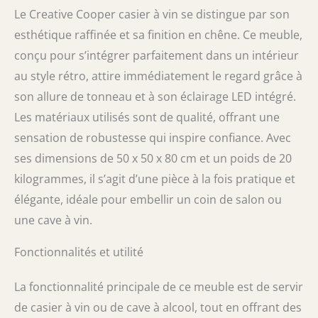
Le Creative Cooper casier à vin se distingue par son
produit haut de gamme, unique et inhabituel
en tous points de vue, il est parfait pour un
esthétique raffinée et sa finition en chêne. Ce meuble,
cadeau artisanal pour votre nouvelle maison
conçu pour s’intégrer parfaitement dans un intérieur
ou votre marchandise. Multifonction, le
casier à vin en bois a de nombreuses
au style rétro, attire immédiatement le regard grâce à
utilisations différentes. Il peut être utilisé
son allure de tonneau et à son éclairage LED intégré.
comme table de tonneau de vin ou comme
Les matériaux utilisés sont de qualité, offrant une
base pour d'autres décorations et fleurs Le
cadeau parfait pour un homme – grâce aux
sensation de robustesse qui inspire confiance. Avec
chaises à vin et à l'étagère de bar intégrée, il
ses dimensions de 50 x 50 x 80 cm et un poids de 20
n'est pas seulement adapté pour stocker de
kilogrammes, il s’agit d’une pièce à la fois pratique et
l'alcool, mais aussi pour y ranger un
ensemble de verres ou ses livres préférés.
élégante, idéale pour embellir un coin de salon ou
Grande capacité : le porte-bouteilles peut
une cave à vin.
contenir jusqu'à 20 à 30 bouteilles. Il s'agit
d'un chiffre impressionnant, vous ne
Fonctionnalités et utilité
manquerez plus jamais de place pour les
cadeaux de vin Mobilité : le tonneau ne pèse
que 20 kg, de sorte que vous pouvez le poser
La fonctionnalité principale de ce meuble est de servir
sur la terrasse les jours plus chauds et
de casier à vin ou de cave à alcool, tout en offrant des
profiter de la fonction d'un bar de jardin.