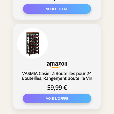
Cuisine, Bars, Naturel
VASMIA Casier à Bouteilles pour 24
Bouteilles, Rangement Bouteille Vin
en Bambou, Étagère à Vin
59,99 €
Autoportante 6 Niveaux, pour Cave,
Cuisine, Bars, 41x24x82 cm, Marron
Rustique