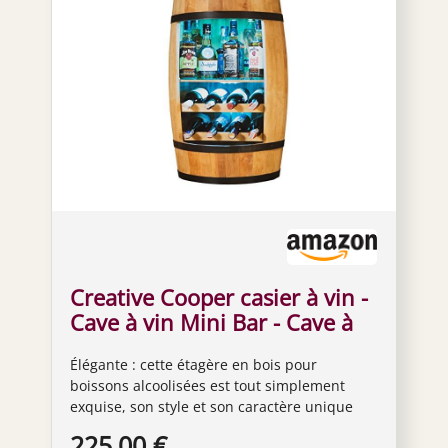
Creative Cooper casier à vin -
Cave à vin Mini Bar - Cave à
Alcool avec LED - tonneau à
Élégante : cette étagère en bois pour
vin - Bar à vin - Bar à Baril -
boissons alcoolisées est tout simplement
Meuble Bar - 80cm - étagère
exquise, son style et son caractère unique
Bar déco rétro - Meuble
feront envie de tous. Bloc d'alimentation
225,00 €
tonneau (chêne)