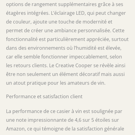
options de rangement supplémentaires grâce à ses
Hauteur : 80 cm - Largeur au milieu : 50 cm -
Largeur en haut/bas : 42 cm L'article de la
étagères intégrées. L’éclairage LED, qui peut changer
vente est un tonneau sans additifs inclus sur
de couleur, ajoute une touche de modernité et
la photo (par ex. bouteilles, verres,
décorations)
permet de créer une ambiance personnalisée. Cette
fonctionnalité est particulièrement appréciée, surtout
dans des environnements où l’humidité est élevée,
car elle semble fonctionner impeccablement, selon
les retours clients. Le Creative Cooper se révèle ainsi
être non seulement un élément décoratif mais aussi
un atout pratique pour les amateurs de vin.
Performance et satisfaction client
La performance de ce casier à vin est soulignée par
une note impressionnante de 4,6 sur 5 étoiles sur
Amazon, ce qui témoigne de la satisfaction générale