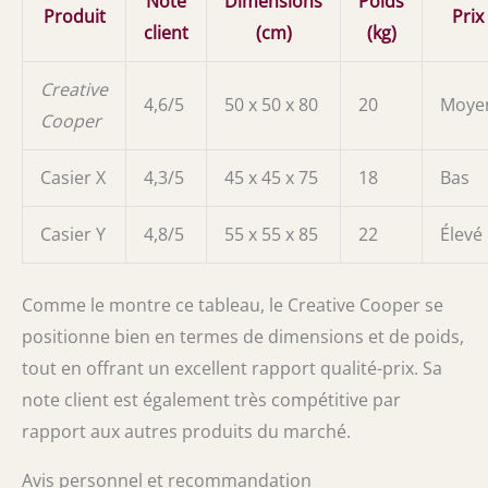
Note
Dimensions
Poids
Produit
Prix
client
(cm)
(kg)
Creative
4,6/5
50 x 50 x 80
20
Moye
Cooper
Casier X
4,3/5
45 x 45 x 75
18
Bas
Casier Y
4,8/5
55 x 55 x 85
22
Élevé
Comme le montre ce tableau, le Creative Cooper se
positionne bien en termes de dimensions et de poids,
tout en offrant un excellent rapport qualité-prix. Sa
note client est également très compétitive par
rapport aux autres produits du marché.
Avis personnel et recommandation