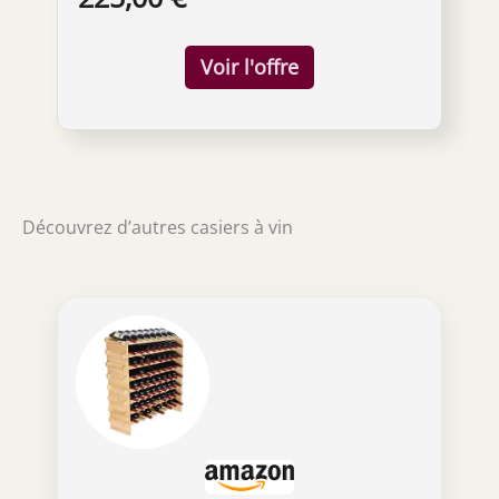
230/12 V. Sur demande du client, nous
pouvons installer un bloc d'alimentation de
batterie (8 piles AA 1,5 V). Il suffit de nous
écrire après l'achat. Les bouteilles éclairées
sont superbes dans le bar à vin Étagère à vin
ronde de qualité supérieure - En bois d'aulne
naturel de qualité supérieure - Toute la
construction du meuble de bar est soutenue
par des arceaux métalliques - En raison de
ces deux facteurs, les étagères en bois sont
Découvrez d’autres casiers à vin
très stables et ne bougent pas. Exclusif et
unique, notre armoire de bar moderne est un
produit haut de gamme, unique et inhabituel
en tous points de vue, il est parfait pour un
cadeau artisanal pour votre nouvelle maison
ou votre marchandise. Multifonction, le
casier à vin en bois a de nombreuses
utilisations différentes. Il peut être utilisé
comme table de tonneau de vin ou comme
base pour d'autres décorations et fleurs Le
cadeau parfait pour un homme – grâce aux
chaises à vin et à l'étagère de bar intégrée, il