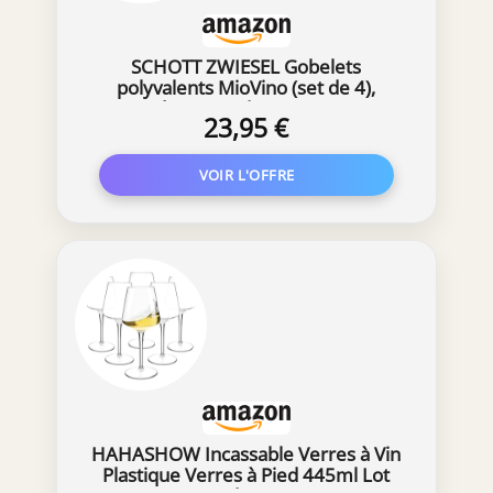
SCHOTT ZWIESEL Gobelets
polyvalents MioVino (set de 4),
verres à eau modernes, verres en
23,95 €
cristal Tritan résistant au lave-
vaisselle, fabriqués en Allemagne
(art. n° 124053)
HAHASHOW Incassable Verres à Vin
Plastique Verres à Pied 445ml Lot