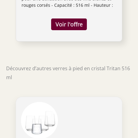
rouges corsés - Capacité : 516 ml - Hauteur :
24,4 cm - Largeur : 9,1 cm. Cristal Tritan :
titane et oxyde de zirconium sans plomb,
incassable, résistant aux rayures, résistant
aux chocs thermiques, breveté. Collection
pure - Haute mode et conçu avec des lignes
nettes et claires pour un look géométrique ;
hauteur modérée et excellent équilibre.
Passe au lave-vaisselle - Ne pas appuyer
fermement sur les dents du lave-vaisselle -
Découvrez d’autres verres à pied en cristal Tritan 516
Ne pas tourner le manche et le bol tout en
maintenant l'un ou l'autre serré. Fabriqué en
ml
Allemagne. Variétés de vins recommandées :
Cabernet Sauvignon, Bourgogne, Merlot,
Syrah, Zinfandel, Malbec, Barolo,
Chardonnay, Viognier.