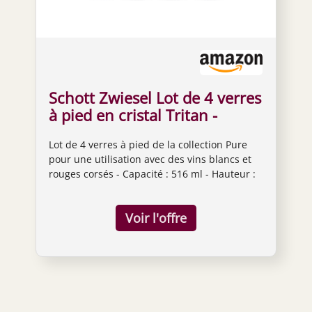
Schott Zwiesel Lot de 4 verres
à pied en cristal Tritan -
Verres à vin rouge ou blanc -
Lot de 4 verres à pied de la collection Pure
516 ml
pour une utilisation avec des vins blancs et
rouges corsés - Capacité : 516 ml - Hauteur :
24,4 cm - Largeur : 9,1 cm. Cristal Tritan :
titane et oxyde de zirconium sans plomb,
incassable, résistant aux rayures, résistant
aux chocs thermiques, breveté. Collection
pure - Haute mode et conçu avec des lignes
nettes et claires pour un look géométrique ;
hauteur modérée et excellent équilibre.
Passe au lave-vaisselle - Ne pas appuyer
fermement sur les dents du lave-vaisselle -