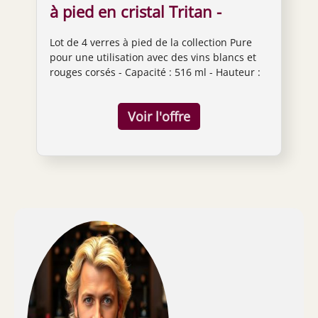
à pied en cristal Tritan -
Verres à vin rouge ou blanc -
Lot de 4 verres à pied de la collection Pure
516 ml
pour une utilisation avec des vins blancs et
rouges corsés - Capacité : 516 ml - Hauteur :
24,4 cm - Largeur : 9,1 cm. Cristal Tritan :
titane et oxyde de zirconium sans plomb,
incassable, résistant aux rayures, résistant
aux chocs thermiques, breveté. Collection
pure - Haute mode et conçu avec des lignes
nettes et claires pour un look géométrique ;
hauteur modérée et excellent équilibre.
Passe au lave-vaisselle - Ne pas appuyer
fermement sur les dents du lave-vaisselle -
Ne pas tourner le manche et le bol tout en
maintenant l'un ou l'autre serré. Fabriqué en
Allemagne. Variétés de vins recommandées :
Cabernet Sauvignon, Bourgogne, Merlot,
Syrah, Zinfandel, Malbec, Barolo,
Chardonnay, Viognier.