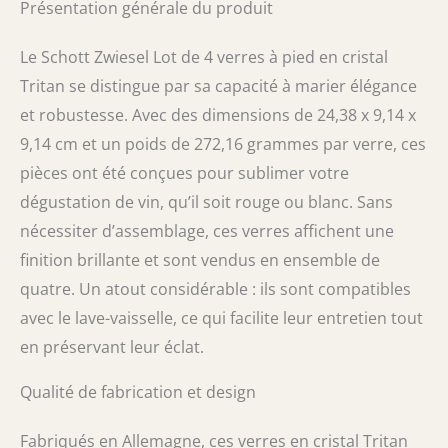
Présentation générale du produit
Ne pas tourner le manche et le bol tout en
maintenant l'un ou l'autre serré. Fabriqué en
Allemagne. Variétés de vins recommandées :
Le Schott Zwiesel Lot de 4 verres à pied en cristal
Cabernet Sauvignon, Bourgogne, Merlot,
Tritan se distingue par sa capacité à marier élégance
Syrah, Zinfandel, Malbec, Barolo,
et robustesse. Avec des dimensions de 24,38 x 9,14 x
Chardonnay, Viognier.
9,14 cm et un poids de 272,16 grammes par verre, ces
pièces ont été conçues pour sublimer votre
dégustation de vin, qu’il soit rouge ou blanc. Sans
nécessiter d’assemblage, ces verres affichent une
finition brillante et sont vendus en ensemble de
quatre. Un atout considérable : ils sont compatibles
avec le lave-vaisselle, ce qui facilite leur entretien tout
en préservant leur éclat.
Qualité de fabrication et design
Fabriqués en Allemagne, ces verres en cristal Tritan