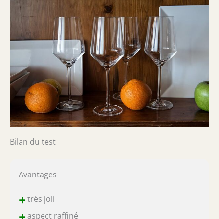
Bilan du test
Avantages
+
très joli
+
aspect raffiné