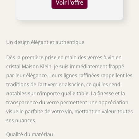
d'Alsaces .Nous avons choisi de conserver la
forme classique du ballon pour vous garantir
un retour dans le passé lors de votre
dégustation. La jambe en cristal verte teinté
dans la masse est éclairci pour une touche
plus moderne. Le décor intemporel,
Un design élégant et authentique
entièrement taillé à la main sublimera votre
table. Les verres sont entièrement réalisés à
la main, soufflés bouche. Ils sont conçus pour
Dès la première prise en main des verres à vin en
un usage quotidien et passent au lave
cristal Maison Klein, je suis immédiatement frappé
vaisselle. Nos verres sont Made in France et
chaque verre est signé de notre marque
par leur élégance. Leurs lignes raffinées rappellent les
déposée à l’INPI : Klein 54120 Baccarat France
traditions de l’art verrier alsacien, ce qui les rend
La Maison Klein l'Artisan du Cristal fait
notables sur n’importe quelle table. La finesse et la
perdurer une fabrication et un savoir-faire
remontant au 18ème siècle.
transparence du verre permettent une appréciation
visuelle parfaite de votre vin, mettant en valeur toutes
ses nuances.
Qualité du matériau