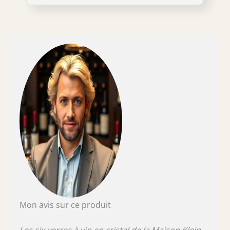
dégustation. La jambe en cristal verte teinté
dans la masse est éclairci pour une touche
plus moderne. Le décor intemporel,
entièrement taillé à la main sublimera votre
table. Les verres sont entièrement réalisés à
la main, soufflés bouche. Ils sont conçus pour
un usage quotidien et passent au lave
vaisselle. Nos verres sont Made in France et
chaque verre est signé de notre marque
déposée à l’INPI : Klein 54120 Baccarat France
La Maison Klein l'Artisan du Cristal fait
perdurer une fabrication et un savoir-faire
remontant au 18ème siècle.
Mon avis sur ce produit
Les six verres à vin en cristal de la Maison Klein,