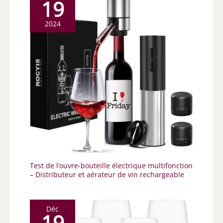
19
2024
Test de l’ouvre-bouteille électrique multifonction
– Distributeur et aérateur de vin rechargeable
Déc
19