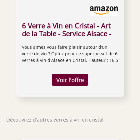
6 Verre à Vin en Cristal - Art
de la Table - Service Alsace -
Tradition Française - Terroir -
Vous aimez vous faire plaisir autour d’un
Maison Klein - Artisan du
verre de vin ? Optez pour ce superbe set de 6
Cristal -Coffret Cadeau -
verres à vin d'Alsace en Cristal. Hauteur : 16,5
Estampillé : Klein 54120
cm - Largeur : 7 cm Un classique, les verres à
Baccarat France
vin du Rhin pour déguster des bons vins
d'Alsaces .Nous avons choisi de conserver la
forme classique du ballon pour vous garantir
un retour dans le passé lors de votre
dégustation. La jambe en cristal verte teinté
dans la masse est éclairci pour une touche
plus moderne. Le décor intemporel,
Découvrez d’autres verres à vin en cristal
entièrement taillé à la main sublimera votre
table. Les verres sont entièrement réalisés à
la main, soufflés bouche. Ils sont conçus pour
un usage quotidien et passent au lave