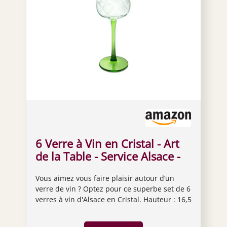
6 Verre à Vin en Cristal - Art
de la Table - Service Alsace -
Tradition Française - Terroir -
Vous aimez vous faire plaisir autour d’un
Maison Klein - Artisan du
verre de vin ? Optez pour ce superbe set de 6
Cristal -Coffret Cadeau -
verres à vin d'Alsace en Cristal. Hauteur : 16,5
Estampillé : Klein 54120
cm - Largeur : 7 cm Un classique, les verres à
Baccarat France
vin du Rhin pour déguster des bons vins