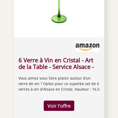
6 Verre à Vin en Cristal - Art
de la Table - Service Alsace -
Tradition Française - Terroir -
Vous aimez vous faire plaisir autour d’un
Maison Klein - Artisan du
verre de vin ? Optez pour ce superbe set de 6
Cristal -Coffret Cadeau -
verres à vin d'Alsace en Cristal. Hauteur : 16,5
Estampillé : Klein 54120
cm - Largeur : 7 cm Un classique, les verres à
Baccarat France
vin du Rhin pour déguster des bons vins
d'Alsaces .Nous avons choisi de conserver la
forme classique du ballon pour vous garantir
un retour dans le passé lors de votre