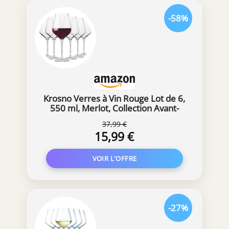
vaisselle. Nos verres sont Made in France et
-58%
chaque verre est signé de notre marque
déposée à l’INPI : Klein 54120 Baccarat France
La Maison Klein l'Artisan du Cristal fait
perdurer une fabrication et un savoir-faire
remontant au 18ème siècle.
Krosno Verres à Vin Rouge Lot de 6,
550 ml, Merlot, Collection Avant-
Garde
37,99 €
15,99 €
-27%