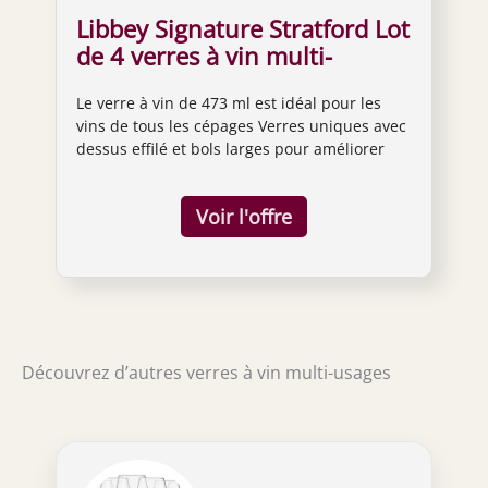
Libbey Signature Stratford Lot
de 4 verres à vin multi-
usages, 473 ml
Le verre à vin de 473 ml est idéal pour les
vins de tous les cépages Verres uniques avec
dessus effilé et bols larges pour améliorer
l'aération, l'arôme et la saveur Le design
confortable vous permet de tourbillonner
sans vous soucier des déversements Tige
tirée sans couture et pied plat raffiné pour
plus d'esthétique et de durabilité Fabriqué
aux États-Unis pour un maximum de clarté et
de brillance
Découvrez d’autres verres à vin multi-usages