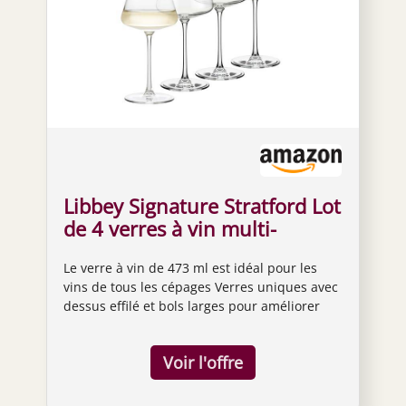
Libbey Signature Stratford Lot
de 4 verres à vin multi-
usages, 473 ml
Le verre à vin de 473 ml est idéal pour les
vins de tous les cépages Verres uniques avec
dessus effilé et bols larges pour améliorer
l'aération, l'arôme et la saveur Le design
confortable vous permet de tourbillonner
sans vous soucier des déversements Tige
tirée sans couture et pied plat raffiné pour
plus d'esthétique et de durabilité Fabriqué