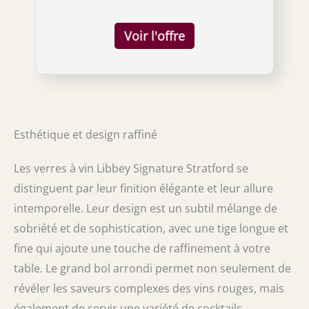
l'aération, l'arôme et la saveur Le design
confortable vous permet de tourbillonner
sans vous soucier des déversements Tige
tirée sans couture et pied plat raffiné pour
plus d'esthétique et de durabilité Fabriqué
aux États-Unis pour un maximum de clarté et
de brillance
Esthétique et design raffiné
Les verres à vin Libbey Signature Stratford se
distinguent par leur finition élégante et leur allure
intemporelle. Leur design est un subtil mélange de
sobriété et de sophistication, avec une tige longue et
fine qui ajoute une touche de raffinement à votre
table. Le grand bol arrondi permet non seulement de
révéler les saveurs complexes des vins rouges, mais
également de servir une variété de cocktails