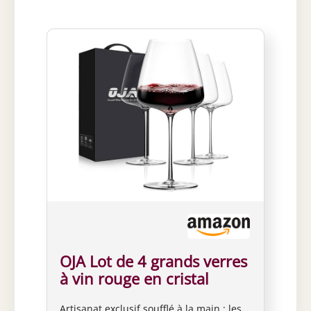
que le cristal est un matériau poreux, il
est préférable de le laver à la main. Les
verres à vin élégants en cristal sont
l'option la plus haut de gamme, les
garder sans rayures est une priorité.
Idéalement, vous voulez laver à la main
pour prolonger leur durée de vie et
toujours pour un bon goût.
OJA Lot de 4 grands verres
à vin rouge en cristal
soufflé à la main - 652 g -
Artisanat exclusif soufflé à la main : les