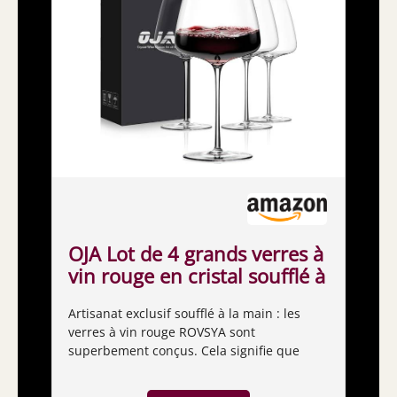
OJA Lot de 4 grands verres à
vin rouge en cristal soufflé à
la main - 652 g - Verres à
Artisanat exclusif soufflé à la main : les
bordeaux légers et
verres à vin rouge ROVSYA sont
transparents - Idéal pour la
superbement conçus. Cela signifie que
dégustation de vin, Noël,
chaque produit spécial est
anniversaire de mariage
individuellement soufflé à la bouche et fini