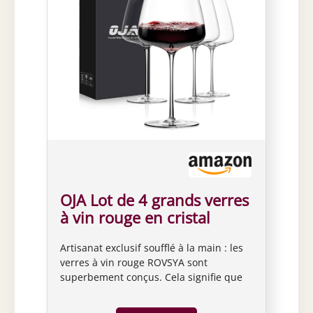
OJA Lot de 4 grands verres
à vin rouge en cristal
soufflé à la main - 652 g -
Artisanat exclusif soufflé à la main : les
Verres à bordeaux légers
verres à vin rouge ROVSYA sont
et transparents - Idéal
superbement conçus. Cela signifie que
pour la dégustation de vin,
chaque produit spécial est
Noël, anniversaire de
individuellement soufflé à la bouche et