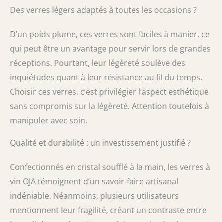
du bord avec votre ongle. Si la pièce est en
Des verres légers adaptés à toutes les occasions ?
cristal véritable, elle sonnera avec un ton
agréable. Mais le verre émet plus de bruit.
Permet une expérience de dégustation de
D’un poids plume, ces verres sont faciles à manier, ce
vin la plus pure : choisissez un grand verre
qui peut être un avantage pour servir lors de grandes
bordeaux qui permettra au vin de
réceptions. Pourtant, leur légèreté soulève des
fonctionner au mieux. Ces verres à vin
rouge fins ressemblent au type de verres
inquiétudes quant à leur résistance au fil du temps.
que vous attendez de voir si vous étiez un
Choisir ces verres, c’est privilégier l’aspect esthétique
dîner avec un connaisseur renommé. Les
sans compromis sur la légèreté. Attention toutefois à
grands bols sont finis avec des bords lisses
de 1 mm et des tiges tirées pour une
manipuler avec soin.
élégance sans effort. Grâce à un design
conçu pour aérer parfaitement votre rouge
Qualité et durabilité : un investissement justifié ?
préféré tout en gardant son arôme délicat
et enivrant dans le verre. Nettoyage sans
Confectionnés en cristal soufflé à la main, les verres à
tracas : notre lot de 4 verres à vin est
capable d'être filés fins tout en conservant
vin OJA témoignent d’un savoir-faire artisanal
la résistance. Parce que le cristal est un
indéniable. Néanmoins, plusieurs utilisateurs
matériau poreux, il est préférable de le
mentionnent leur fragilité, créant un contraste entre
laver à la main. Les verres à vin élégants en
cristal sont l'option la plus haut de gamme,