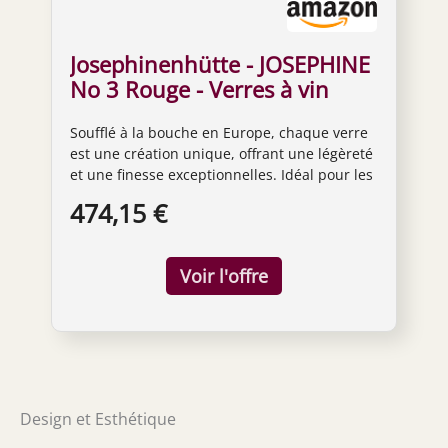
Josephinenhütte - JOSEPHINE
No 3 Rouge - Verres à vin
rouge - soufflé à la main -
Soufflé à la bouche en Europe, chaque verre
Coffret de 6 verres
est une création unique, offrant une légèreté
et une finesse exceptionnelles. Idéal pour les
vins puissants et complexes, rouges ou
474,15 €
blancs de Bourgogne ou de Bordeaux. Verre à
vin en cristal sans plomb - Hauteur 24 cm,
Diamètre 11 cm Peut être lavé en machine,
mais un lavage à la main est conseillé.
Utilisez idéalement un chiffon 100 % lin pour
le polissage.
Design et Esthétique