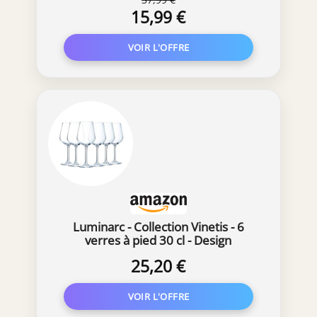
15,99 €
Luminarc - Collection Vinetis - 6
verres à pied 30 cl - Design
moderne et élégant - Fabriqués en
25,20 €
France - Emballage renforcé