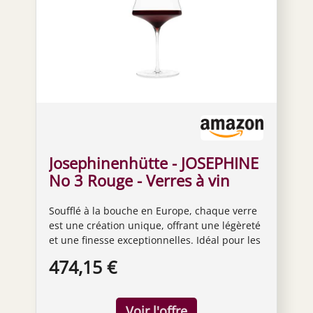
Josephinenhütte - JOSEPHINE
No 3 Rouge - Verres à vin
rouge - soufflé à la main -
Soufflé à la bouche en Europe, chaque verre
Coffret de 6 verres
est une création unique, offrant une légèreté
et une finesse exceptionnelles. Idéal pour les
vins puissants et complexes, rouges ou
474,15 €
blancs de Bourgogne ou de Bordeaux. Verre à
vin en cristal sans plomb - Hauteur 24 cm,
Diamètre 11 cm Peut être lavé en machine,