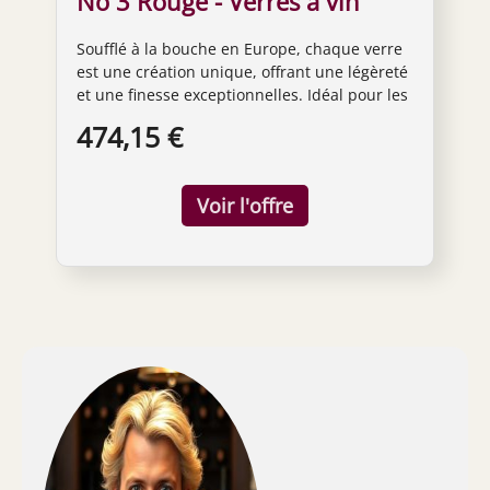
No 3 Rouge - Verres à vin
rouge - soufflé à la main -
Soufflé à la bouche en Europe, chaque verre
Coffret de 6 verres
est une création unique, offrant une légèreté
et une finesse exceptionnelles. Idéal pour les
vins puissants et complexes, rouges ou
474,15 €
blancs de Bourgogne ou de Bordeaux. Verre à
vin en cristal sans plomb - Hauteur 24 cm,
Diamètre 11 cm Peut être lavé en machine,
mais un lavage à la main est conseillé.
Utilisez idéalement un chiffon 100 % lin pour
le polissage.