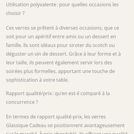
Utilisation polyvalente : pour quelles occasions les
couture, durable et passe au lave-vaisselle,
ce verre élégant est non seulement
choisir ?
élégant, mais nécessite également peu
d'entretien et une longue durée de vie.
Ces verres se prêtent à diverses occasions, que ce
Cadeau sophistiqué : anniversaire,
soit pour un apéritif entre amis ou un dessert en
pendaison de crémaillère, anniversaire,
retraite, mariage, fiançailles, fête des
famille. Ils sont idéaux pour siroter du scotch ou
mères et des pères. Chaque lot de 6 verres
déguster un vin de dessert. Grâce à leur forme et à
à vin de Porto est parfaitement emballé
leur taille, ils peuvent également servir lors des
dans notre fabuleuse boîte cadeau et de
rangement. Le dos partage quelques
soirées plus formelles, apportant une touche de
conseils pour choisir, servir et stocker le
sophistication à votre table.
vin de Porto, tandis que le chiffon soyeux
assorti sécurise soigneusement chaque
Rapport qualité/prix : qu’en est-il comparé à la
verre en place pour le protéger de la
poussière, des rayures et des déchirures.
concurrence ?
Mentions légales : les designs de la
verrerie et l'emballage présentés sur cette
En termes de rapport qualité-prix, les verres
liste Amazon sont enregistrés (brevetés) et
Glassique Cadeau se positionnent avantageusement
protégés par des droits de conception.
Toute reproduction non autorisée,
sur le marché. À prix abordable, ils offrent une qualité