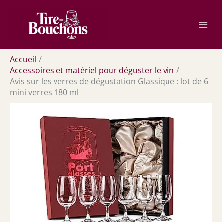
Aller
Rechercher
au
contenu
Accueil
Accessoires et matériel pour déguster le vin
Avis sur les verres de dégustation Glassique : lot de 6
mini verres 180 ml