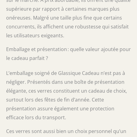
distribution et imitation exacte,
supérieure par rapport à certaines marques plus
substantielle ou confuse similaire est
strictement interdite et peut faire l'objet de
onéreuses. Malgré une taille plus fine que certains
poursuites judiciaires.
concurrents, ils affichent une robustesse qui satisfait
les utilisateurs exigeants.
Emballage et présentation : quelle valeur ajoutée pour
le cadeau parfait ?
L’emballage soigné de Glassique Cadeau n’est pas à
négliger. Présentés dans une boîte de présentation
élégante, ces verres constituent un cadeau de choix,
surtout lors des fêtes de fin d’année. Cette
présentation assure également une protection
efficace lors du transport.
Ces verres sont aussi bien un choix personnel qu’un