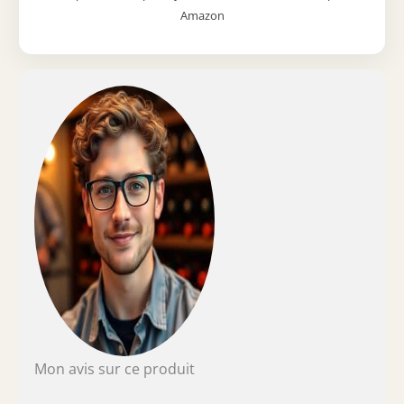
haut sont idéales pour servir à la fois 3 à
Amazon
4 onces de vin fortifié et aromatique de 5
à 3 onces de collations ou de collations
digestives comme le rubis, le tawny et le
port vintage, Sherry, Mère. Eira,
Moscaté, Vin Santo, Sauterne, Ice Wine,
Limoncello, Amaro. Mini verres à vin :
conformes aux exigences de la norme
internationale (ISO/INAO) pour un verre
de dégustation de vin, nos petits verres
à tige courte sont également parfaits
pour la dégustation de vin de niveau
professionnel, la verrerie de restaurant
bistrot et divertir les invités lors de votre
fête de dégustation de vin à la maison.
Cependant, ne soyez pas surpris si vous
portez ces mini élégants tous les jours,
ils se sentent si bien dans votre main
Qualité luxueuse : verre soufflé à la main
sans plomb, avec une construction sans
Mon avis sur ce produit
couture, durable et passe au lave-
vaisselle, ce verre élégant est non