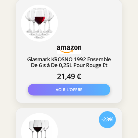
Glasmark KROSNO 1992 Ensemble
De 6 s à De 0,25L Pour Rouge Et
Blanc Lavable Au Lave Vaisselle 6 x
21,49 €
250 ml
-23%