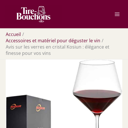
Aller
Rechercher
au
contenu
Accueil
Accessoires et matériel pour déguster le vin
Avis sur les verres en cristal Kosiun : élégance et
finesse pour vos vins