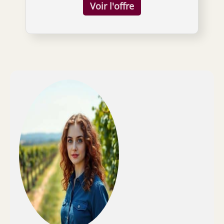
couleur du vin. 【Fabrication artisanale】:
verre à bord coupé à froid (sans lèvre), plus
facile à nettoyer et plus hygiénique par
rapport aux verres à bord roulé traditionnel.
【Forme et caractéristiques du verre à vin】:
ce verre conique est idéal pour mélanger le
goût fruité et aigre du vin rouge de Bordeaux.
L'ouverture vers l'intérieur rétrécie vous
permet de mieux condenser l'arôme du vin
avec l'effet de suspension. Bol conique, tige
fine et longue, base lisse, proportion globale
harmonieuse, 450 ml, hauteur : 223 mm,
calibre : 67 mm, diamètre : 97,2 mm
【Occasions applicables】: que ce soit pour
une utilisation quotidienne à la maison, à
l'hôtel, au bar, ou lors d’un mariage,
anniversaire, Noël, la fête des mères, la fête
des pères, la Saint-Valentin, une pendaison
de crémaillère, une commémoration,
Thanksgiving, un cadeau de nouvel an, c’est
un bon choix. 【Achat facile】-