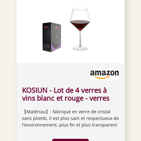
KOSIUN - Lot de 4 verres à
vins blanc et rouge - verres
en cristal sans plomb, soufflés
【Matériau】: fabriqué en verre de cristal
à la main, bord fin, sans lèvre,
sans plomb, il est plus sain et respectueux de
longue tige, 444 ml - pour vin
l'environnement, plus fin et plus transparent
de Bordeaux
que le verre ordinaire. Verre à double
réfraction pour mieux afficher la texture et la