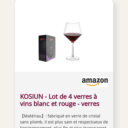
KOSIUN - Lot de 4 verres à
vins blanc et rouge - verres
en cristal sans plomb, soufflés
【Matériau】: fabriqué en verre de cristal
à la main, bord fin, sans lèvre,
sans plomb, il est plus sain et respectueux de
longue tige, 444 ml - pour vin
l'environnement, plus fin et plus transparent