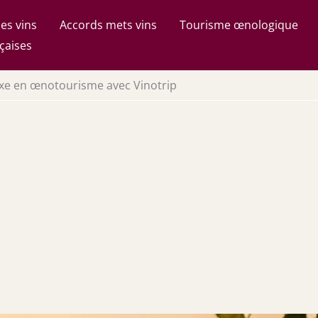
es vins
Accords mets vins
Tourisme œnologique
çaises
uxe en œnotourisme avec Vinotrip