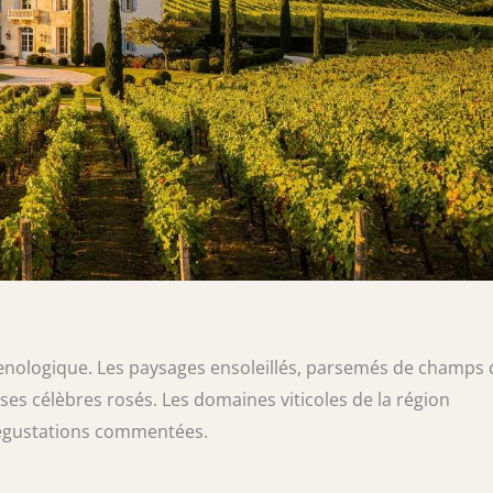
œnologique. Les paysages ensoleillés, parsemés de champs 
ses célèbres rosés. Les domaines viticoles de la région
s dégustations commentées.