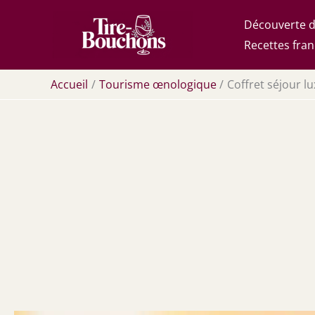
Aller
Découverte d
au
Recettes fran
contenu
Accueil
Tourisme œnologique
Coffret séjour l