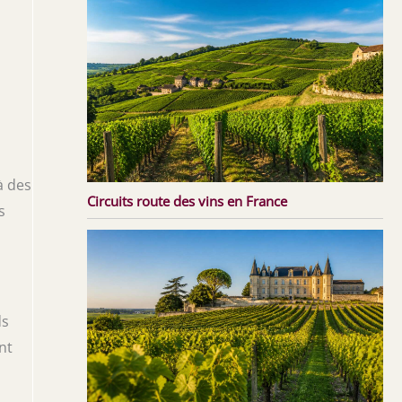
à des
Circuits route des vins en France
s
ds
nt