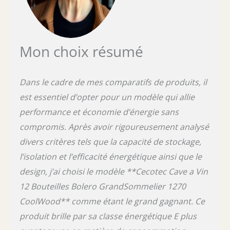
Délicieuse ouvre un monde de possibilités
faites maison, le tout accessible d´une simple
pression sur un bouton.Obtenez des
résultats de niveau professionnel à chaque
fois grâce à son design innovant, qui
Mon choix résumé
comprend 2 éléments chauffants puissants.
Ce système à double élément assure une
distribution uniforme de la chaleur tout au
Dans le cadre de mes comparatifs de produits, il
long du processus de cuisson, résultant en
est essentiel d’opter pour un modèle qui allie
un pain uniformément cuit avec une texture
idéale de l´intérieur vers l´extérieur. Que
performance et économie d’énergie sans
vous soyez un boulanger novice ou un expert
compromis. Après avoir rigoureusement analysé
expérimenté, vous pouvez cuire tout ce que
divers critères tels que la capacité de stockage,
vous voulez à la perfection.Conçue pour les
familles de toutes tailles, cette machine peut
l’isolation et l’efficacité énergétique ainsi que le
cuire de grands pains allant jusqu´à 1 kg,
design, j’ai choisi le modèle **Cecotec Cave a Vin
1.25 kg, et même 1.5 kg, garantissant qu´il y
ait toujours suffisamment de pain frais pour
12 Bouteilles Bolero GrandSommelier 1270
tout le monde. Personnalisez davantage vos
CoolWood** comme étant le grand gagnant. Ce
créations avec 3 niveaux de cuisson distincts
produit brille par sa classe énergétique E plus
pour la croûte du pain. Choisissez le fini
désiré, d´une croûte douce et légèrement