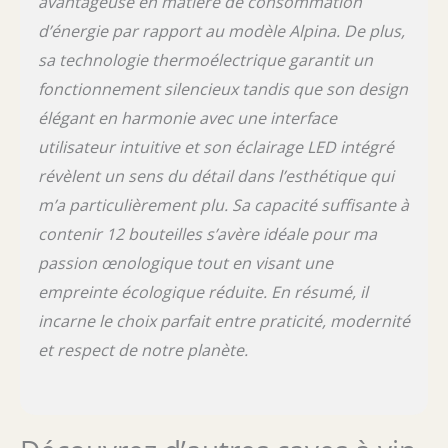
avantageuse en matière de consommation
cuite à une texture dorée profonde et extra
d’énergie par rapport au modèle Alpina. De plus,
croustillante, satisfaisant toutes les
sa technologie thermoélectrique garantit un
préférences.L´utilisation est d´une simplicité
déconcertante grâce à l´écran LCD très
fonctionnement silencieux tandis que son design
intuitif. Cet écran clair et lumineux vous
élégant en harmonie avec une interface
permet de sélectionner votre programme
souhaité et de définir le poids facilement,
utilisateur intuitive et son éclairage LED intégré
éliminant ainsi toute incertitude dans la
révèlent un sens du détail dans l’esthétique qui
préparation. La véritable magie réside dans
m’a particulièrement plu. Sa capacité suffisante à
sa commodité, la machine à pain est
programmable jusqu´à 15 heures. Il suffit d
contenir 12 bouteilles s’avère idéale pour ma
´ajouter vos ingrédients, de régler la
passion œnologique tout en visant une
minuterie et de vous réveiller avec l
´incroyable parfum du pain fraîchement cuit.
empreinte écologique réduite. En résumé, il
De plus, avec la possibilité de le maintenir au
incarne le choix parfait entre praticité, modernité
chaud jusqu´à 60 minutes, vous pouvez
et respect de notre planète.
déguster une tranche chaude au moment
souhaité, à chaque fois.Pour vous lancer
dans votre aventure culinaire, elle comprend
des livres de recettes complets pour vous
guider tout au long du processus, offrant