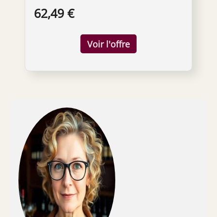
cuit, directement dans votre cuisine, grâce à
62,49 €
la Machine à Pain CECOTEC Bread&co; 1000
Délicieuse. Cet appareil sophistiqué et
convivial est conçu pour transformer vos
créations culinaires maison, rendant plus
facile et plus gratifiant que jamais de
déguster un pain sain, délicieux et sans
conservateurs. Sublimez vos petits-
déjeuners, déjeuners et dîners avec des
pains cuits à la perfection, adaptés
exactement aux préférences de votre
famille.Libérez votre créativité culinaire avec
15 programmes automatiques incroyables.
Cette machine à pain polyvalente est votre
solution tout-en-un pour préparer de
délicieux pains, des génoises légères, des
pâtes polyvalentes pour pizza ou pâtes, des
confitures sucrées, et même des yaourts
crémeux faits maison. Des pains blancs
classiques aux pains complets, en passant
par des options spéciales, la Bread&co; 1000