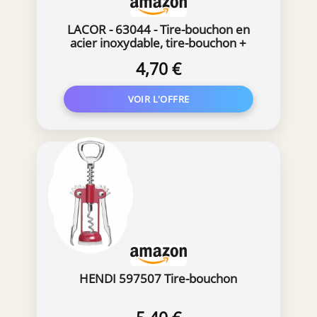
LACOR - 63044 - Tire-bouchon en
acier inoxydable, tire-bouchon +
ouvre-bouteille + lame courte
4,70 €
Capsules
HENDI 597507 Tire-bouchon