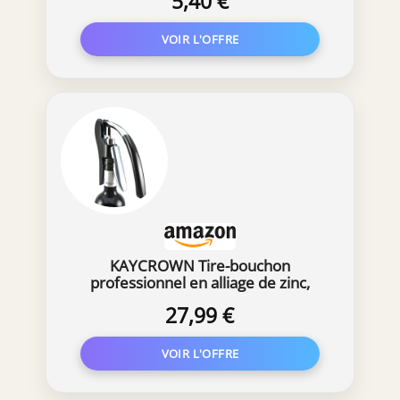
5,40 €
KAYCROWN Tire-bouchon
professionnel en alliage de zinc,
Tire-bouchon à levier de haute
27,99 €
qualité avec coupe-capsule et
décapsuleur intégrés, outil pour
serveur noir