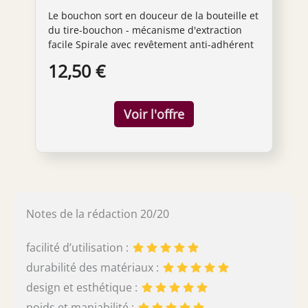
Noir, 4.7 x 7.5 x 17.5 cm
Le bouchon sort en douceur de la bouteille et
du tire-bouchon - mécanisme d'extraction
facile Spirale avec revêtement anti-adhérent
et pointe acérée pas de résidu dans le vin
12,50 €
Poignée extra large ouvre les bouteilles en
douceur et sans effort Coupe-capsule intégré
- ouvre toutes les capsules en toute sécurité
Garantie: 5 ans
Notes de la rédaction 20/20
facilité d’utilisation :
durabilité des matériaux :
design et esthétique :
poids et maniabilité :