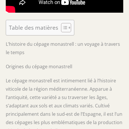
Table des matières
L’histoire du cépage monastrell : un voyage à travers
le temps
Origines du cépage monastrell
Le cépage monastrell est intimement lié à l’histoire
viticole de la région méditerranéenne. Apparue à
l’antiquité, cette variété a su traverser les âges,
s’adaptant aux sols et aux climats variés. Cultivé
principalement dans le sud-est de l’Espagne, il est l’un
des cépages les plus emblématiques de la production