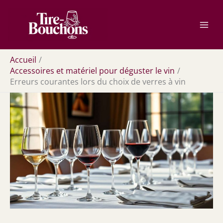
Aller
Rechercher
au
contenu
Accueil
Accessoires et matériel pour déguster le vin
Erreurs courantes lors du choix de verres à vin