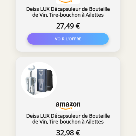
Deiss LUX Décapsuleur de Bouteille
de Vin, Tire-bouchon à Ailettes
Entièrement Métallique,
27,49 €
Décapsuleur de Bouteille de Vin
avec Décapsuleur de Bouteille de
Bière Intégré - Tire-bouchon
Ergonomique
Deiss LUX Décapsuleur de Bouteille
de Vin, Tire-bouchon à Ailettes
Entièrement Métallique,
32,98 €
Décapsuleur de Bouteille de Vin