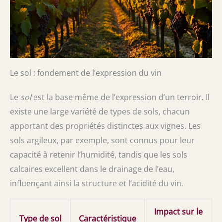
Le sol : fondement de l’expression du vin
Le
sol
est la base même de l’expression d’un terroir. Il
existe une large variété de types de sols, chacun
apportant des propriétés distinctes aux vignes. Les
sols argileux, par exemple, sont connus pour leur
capacité à retenir l’humidité, tandis que les sols
calcaires excellent dans le drainage de l’eau,
influençant ainsi la structure et l’acidité du vin.
Impact sur le
Type de sol
Caractéristique