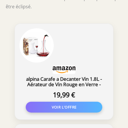
être éclipsé.
alpina Carafe a Decanter Vin 1.8L -
Aérateur de Vin Rouge en Verre -
Decanteur avec Base Large - Ø20 x
19,99 €
24 cm - Transparent