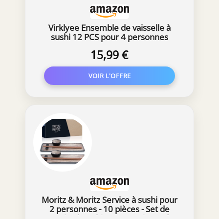
Virklyee Ensemble de vaisselle à
sushi 12 PCS pour 4 personnes
Assiettes à sushi Noir Service Sushi
15,99 €
avec 4 assiettes à sushi, 4 porte -
baguettes et 4 paires de baguettes
Moritz & Moritz Service à sushi pour
2 personnes - 10 pièces - Set de
service à sushi avec 2 assiettes à