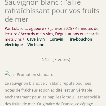
Sauvignon blanc : l’allié
rafraîchissant pour vos fruits
de mer
Par
Eulalie Lavigueure
/
7 janvier 2025
/
4 minutes de
lecture
/
Accords mets-vins
,
Dégustations et accords
mets vins
/
Cave à vin
Coravin
Tire-bouchon
électrique
Vin blanc
5/5 - (7 votes)
Le sauvignon blanc, ce vin blanc réputé pour ses
notes de fraîcheur et son acidité, est un véritable
enchantement pour les papilles lorsqu’il est associé à
des fruits de mer. Originaire de France, ce cépage