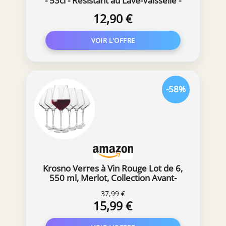
- 53cl - Résistant au Lave-Vaisselle -
Cadeau pour le Vin
12,90 €
-58%
Krosno Verres à Vin Rouge Lot de 6,
550 ml, Merlot, Collection Avant-
Garde
37,99 €
15,99 €