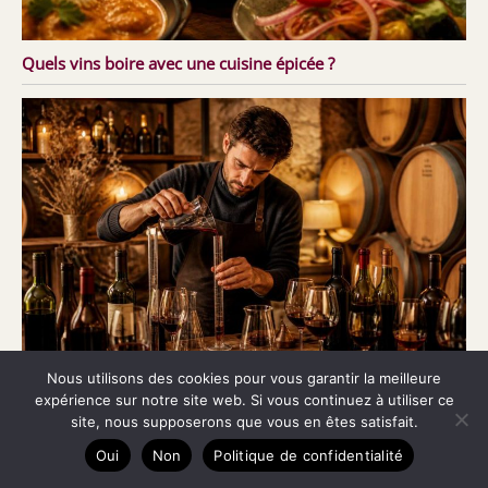
Quels vins boire avec une cuisine épicée ?
Nous utilisons des cookies pour vous garantir la meilleure
expérience sur notre site web. Si vous continuez à utiliser ce
Atelier d’Assemblage : explorez l’Art de Mélanger les Vins
site, nous supposerons que vous en êtes satisfait.
Oui
Non
Politique de confidentialité