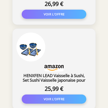
26,99 €
sushi, 2 petits bols et 2 paires de
baguettes
HENXFEN LEAD Vaisselle à Sushi,
Set Sushi Vaisselle japonaise pour
soupe Miso Maki Sushi Riz avec 2X
25,99 €
assiettes à sushi, bols, paire de
baguettes, Bleu marine