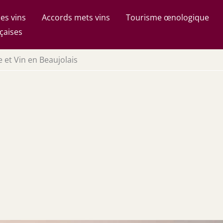
es vins
Accords mets vins
Tourisme œnologique
çaises
e et Vin en Beaujolais