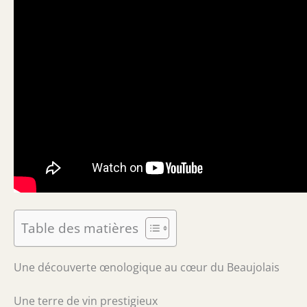
Table des matières
Une découverte œnologique au cœur du Beaujolais
Une terre de vin prestigieux