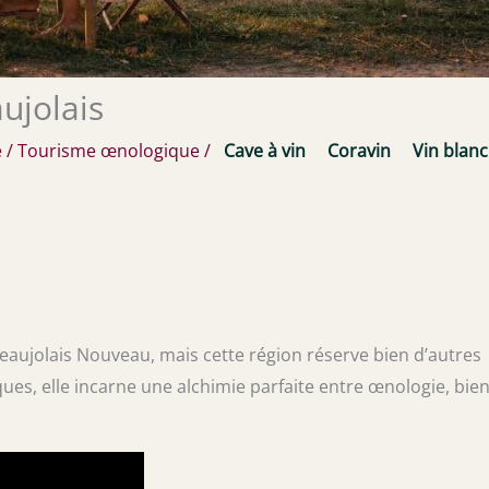
ujolais
e
/
Tourisme œnologique
/
Cave à vin
Coravin
Vin blanc
eaujolais Nouveau, mais cette région réserve bien d’autres
ques, elle incarne une alchimie parfaite entre œnologie, bien