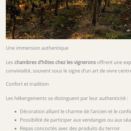
Une immersion authentique
Les
chambres d’hôtes chez les vignerons
offrent une exp
convivialité, souvent sous le signe d’un art de vivre cent
Confort et tradition
Les hébergements se distinguent par leur authenticité :
Décoration alliant le charme de l’ancien et le con
Possibilité de participer aux vendanges ou aux sé
Repas concoctés avec des produits du terroir