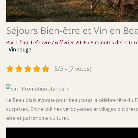
Séjours Bien-être et Vin en Bea
Par
Céline Lefebvre
/
6 février 2026
/
5 minutes de lectur
Vin rouge
5/5 - (7 votes)
Le Beaujolais évoque pour beaucoup la célèbre fête du B
surprises. Entre collines verdoyantes et villages pittores
être et patrimoine culturel.