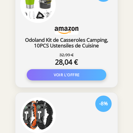
Odoland Kit de Casseroles Camping,
10PCS Ustensiles de Cuisine
Complets en Aluminium Durable,
32,99 €
avec Réchaud Portable Ultraléger
28,04 €
pour Randonnée, Pêche
-8%