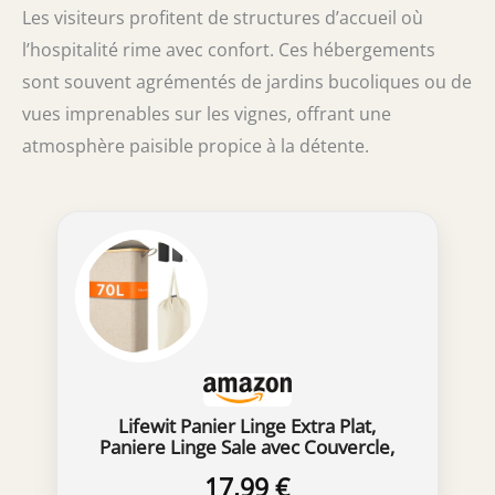
Les visiteurs profitent de structures d’accueil où
l’hospitalité rime avec confort. Ces hébergements
sont souvent agrémentés de jardins bucoliques ou de
vues imprenables sur les vignes, offrant une
atmosphère paisible propice à la détente.
Lifewit Panier Linge Extra Plat,
Paniere Linge Sale avec Couvercle,
Corbeille a Linge Bambou avec Sac
17,99 €
Amovible et Poignée, Bac Linge