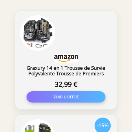
Graxury 14 en 1 Trousse de Survie
Polyvalente Trousse de Premiers
Soins pour Les Sports de Plein Air,
32,99 €
Le Camping, l'alpinisme, Les Pierres
Ignifuges (Couteau et Pince)
-15%