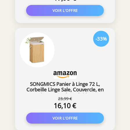
Etroit pour Chambre, Salle de Bain,
Buanderie, 70 L, Beige
-33%
SONGMICS Panier à Linge 72 L,
Corbeille Linge Sale, Couvercle, en
Bambou, Poignées, Pliable, Sac
23,99 €
Amovible Lavable en Machine,
16,10 €
Buanderie, Chambre, Couleur
Boisée LCB10YV2