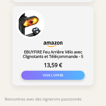
EBUYFIRE Feu Arrière Vélo avec
Clignotants et Télécommande - 5
Modes LED, IPX4 Étanche, USB
13,59 €
Rechargeable, Klaxon Intégré,
Montage Universel pour
Guidon/Casque/Porte-Bagages-
FR1820
Rencontres avec des vignerons passionnés