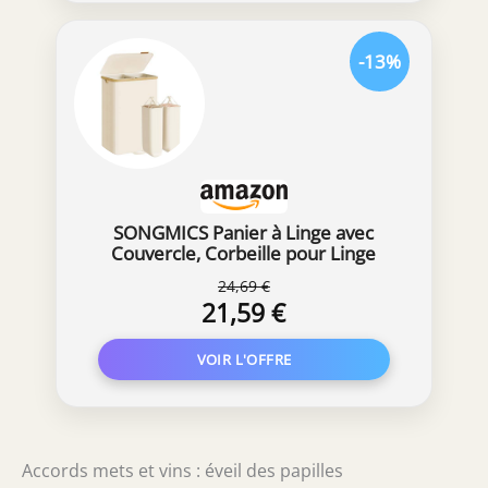
-13%
SONGMICS Panier à Linge avec
Couvercle, Corbeille pour Linge
Sale, Sacs Amovibles, Cadre en
24,69 €
Bambou, pour Buanderie, Chambre,
21,59 €
2 Compartiments, 150 Litres, Blanc
Crème LCB532WD01
Accords mets et vins : éveil des papilles