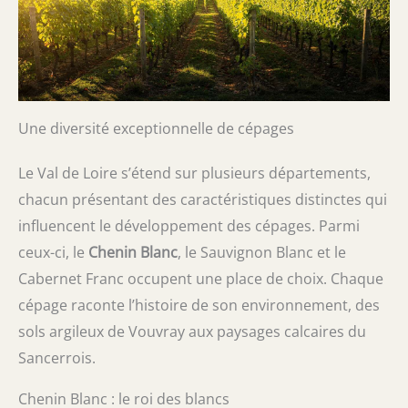
Une diversité exceptionnelle de cépages
Le Val de Loire s’étend sur plusieurs départements,
chacun présentant des caractéristiques distinctes qui
influencent le développement des cépages. Parmi
ceux-ci, le
Chenin Blanc
, le Sauvignon Blanc et le
Cabernet Franc occupent une place de choix. Chaque
cépage raconte l’histoire de son environnement, des
sols argileux de Vouvray aux paysages calcaires du
Sancerrois.
Chenin Blanc : le roi des blancs