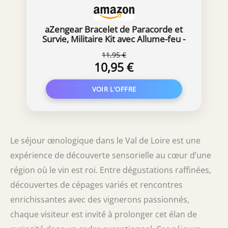
aZengear Bracelet de Paracorde et
Survie, Militaire Kit avec Allume-feu -
Boussole - Sifflet - Tactique Multi-
11,95 €
Fonctionnel (Noir et Orange (Paire))
10,95 €
Le séjour œnologique dans le Val de Loire est une
expérience de découverte sensorielle au cœur d’une
région où le vin est roi. Entre dégustations raffinées,
découvertes de cépages variés et rencontres
enrichissantes avec des vignerons passionnés,
chaque visiteur est invité à prolonger cet élan de