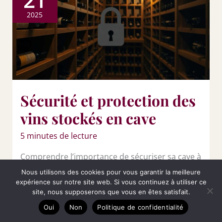
21
2025
Sécurité et protection des
vins stockés en cave
5 minutes de lecture
Comprendre l’importance de sécuriser sa cave à
vin Préserver votre investissement Les vins
Nous utilisons des cookies pour vous garantir la meilleure
expérience sur notre site web. Si vous continuez à utiliser ce
rares et de
site, nous supposerons que vous en êtes satisfait.
Oui
Non
Politique de confidentialité