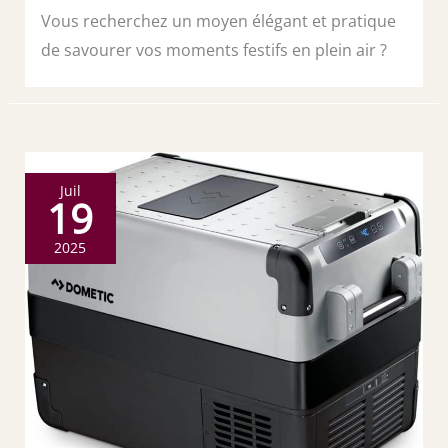
Vous recherchez un moyen élégant et pratique
de savourer vos moments festifs en plein air ?
Juil
19
2025