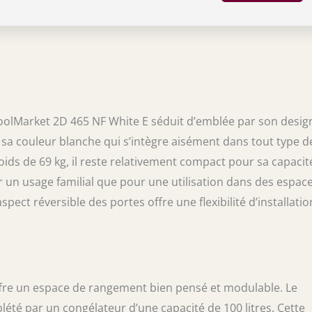
ervation évite la formation de glace sur les
es et sur les aliments, contribuant ainsi à
 les aliments et à mieux transmettre le froid.
que E : faible consommation d'énergie avec
sance de refroidissement. Couleur blanche :
 au design élégant aux lignes modernes.
oolMarket 2D 465 NF White E séduit d’emblée par son desig
t sa couleur blanche qui s’intègre aisément dans tout type d
oids de 69 kg, il reste relativement compact pour sa capacit
ur un usage familial que pour une utilisation dans des espac
ect réversible des portes offre une flexibilité d’installatio
 offre un espace de rangement bien pensé et modulable. Le
plété par un congélateur d’une capacité de 100 litres. Cette