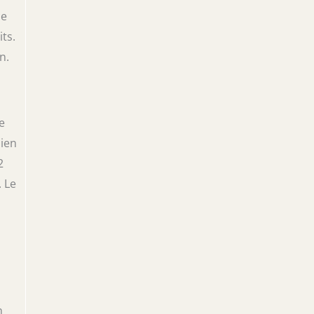
de
ts.
n.
e
bien
2
. Le
n