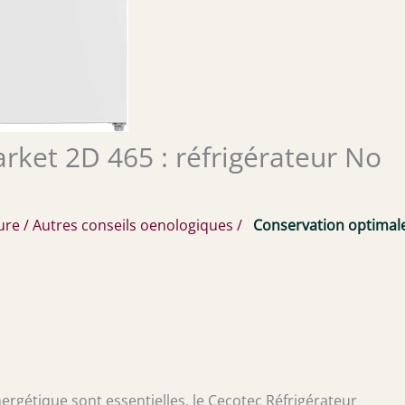
rket 2D 465 : réfrigérateur No
ure
/
Autres conseils oenologiques
/
Conservation optimal
nergétique sont essentielles, le Cecotec Réfrigérateur