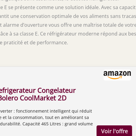
 E se présente comme une solution idéale. Avec sa capaci
rantit une conservation optimale de vos aliments sans traca
et alarme d’ouverture vous offre une maîtrise totale de votr
râce à sa classe E. Ce réfrigérateur moderne répond aux be
e praticité et de performance.
efrigerateur Congelateur
olero CoolMarket 2D
te E. Réfrigérateur
erter : fonctionnement intelligent qui réduit
rost, écran extérieur
e et la consommation, tout en améliorant sa
ôle électronique et
 durabilité. Capacité 465 Litres : grand volume
ouverture
s un espace extérieur compact. NoFrost : ce