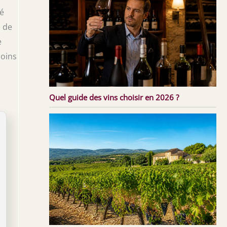
té
s de
e
soins
Quel guide des vins choisir en 2026 ?