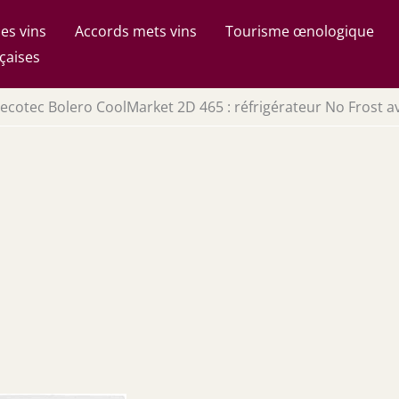
es vins
Accords mets vins
Tourisme œnologique
çaises
ecotec Bolero CoolMarket 2D 465 : réfrigérateur No Frost av