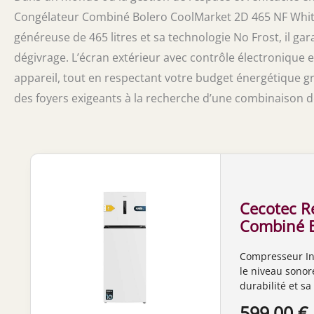
Congélateur Combiné Bolero CoolMarket 2D 465 NF White
généreuse de 465 litres et sa technologie No Frost, il ga
dégivrage. L’écran extérieur avec contrôle électronique 
appareil, tout en respectant votre budget énergétique g
des foyers exigeants à la recherche d’une combinaison d
Cecotec R
Combiné B
465 NF Whi
Compresseur Inv
465L, No F
le niveau sonor
avec contr
durabilité et sa
alarme d’
de stockage dan
599,00 €