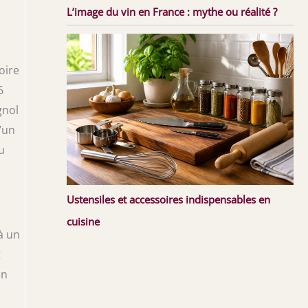
L’image du vin en France : mythe ou réalité ?
oire
6
gnol
’un
u
Ustensiles et accessoires indispensables en
cuisine
à un
t
on