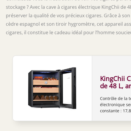
stockage ? Avec la cave à cigares électrique KingChii de 4
préserver la qualité de vos précieux cigares. Grâce à so
cèdre espagnol et son tiroir hygromètre, cet appareil a
cigares, il constitue le cadeau idéal pour l’homme souci
KingChii C
de 48 L, a
températu
Contrôle de la 
de cèdre e
électronique se
hygromèt
constante : 17,8
(capacité
environnement 
【Circulation d'
circulation à 36