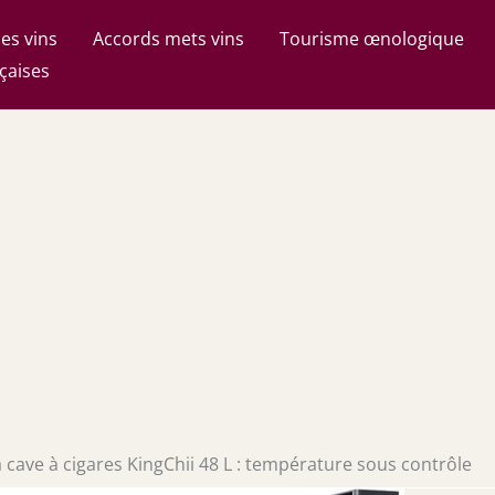
es vins
Accords mets vins
Tourisme œnologique
çaises
a cave à cigares KingChii 48 L : température sous contrôle