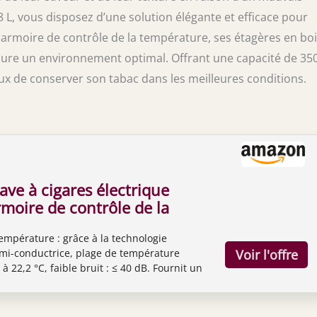
8 L, vous disposez d’une solution élégante et efficace pour
n armoire de contrôle de la température, ses étagères en bo
ssure un environnement optimal. Offrant une capacité de 35
eux de conserver son tabac dans les meilleures conditions.
ave à cigares électrique
rmoire de contrôle de la
re avec étagères en bois
température : grâce à la technologie
spagnol et tiroir
mi-conductrice, plage de température
re, cadeau pour homme
 à 22,2 °C, faible bruit : ≤ 40 dB. Fournit un
 de 350 comptes)
de température stable en silence.
air à 360° et sans gel】: le système de
0° assure une circulation d'air uniforme,