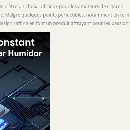
évèle être un choix judicieux pour les amateurs de cigares
ique. Malgré quelques points perfectibles, notamment en ter
esign raffiné en font un produit attrayant pour les passion