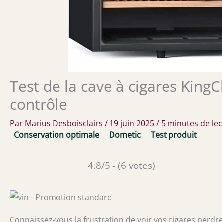
Test de la cave à cigares KingC
contrôle
Par
Marius Desboisclairs
/
19 juin 2025
/
5 minutes de le
Conservation optimale
Dometic
Test produit
4.8/5 - (6 votes)
Connaissez-vous la frustration de voir vos cigares perdre