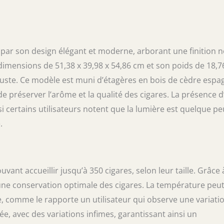
 température et une humidité constantes dans
'unité pour un stockage optimal des cigares.
tre sur les niveaux d'humidité avec
tégré (précision : ± 5 % HR) Environnement de
turel : en utilisant un cadre en bois de cèdre
e par son design élégant et moderne, arborant une finition n
e qualité (y compris les tiroirs), l'huile de bois
dimensions de 51,38 x 39,98 x 54,86 cm et son poids de 18,7
lisé émet un arôme naturel, qui non seulement
buste. Ce modèle est muni d’étagères en bois de cèdre espa
re, élimine les odeurs particulières, mais
nt votre collection de sécher et de moisir.
de préserver l’arôme et la qualité des cigares. La présence d
trempé à film chaud : cette armoire adopte un
i certains utilisateurs notent que la lumière est quelque pe
uble couche, qui est isolant thermique,
aleur, résistant à l'usure et facile à nettoyer. Il
.
ère technologie d'écran tactile électronique
e réponse rapide et une utilisation facile.
e haut de gamme : peut être placé dans le
u, la chambre et la cave à vin. En même temps,
ant accueillir jusqu’à 350 cigares, selon leur taille. Grâce 
roprié pour votre père et vos amis comme
 une conservation optimale des cigares. La température peu
rsaire, de fête des pères et de Nouvel An.
e, comme le rapporte un utilisateur qui observe une variati
ée, avec des variations infimes, garantissant ainsi un