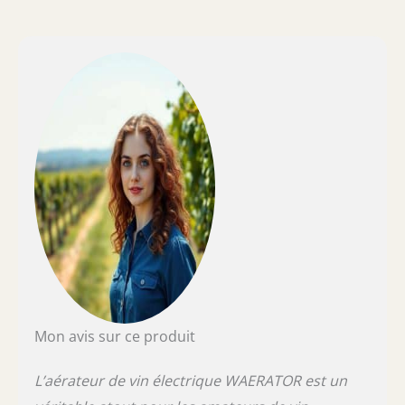
verser le vin sans dépôts et de le verser par
le goulot avec précision. Maintient le vin frais
plus longtemps : cet accessoire est doté d'un
joint en caoutchouc étanche, afin que vos
vins restent frais pendant que vous buvez.
Entretien facile et sans effort : faites couler
de l'eau dans l'aérateur avec une seule
pression sur le bouton.
Mon avis sur ce produit
L’aérateur de vin électrique WAERATOR est un