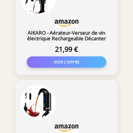
AIKARO - Aérateur-Verseur de vin
électrique Rechargeable Décanter
automatique, avec Tire-bouchon et
21,99 €
Bouchon Vacuum (Ensemble)