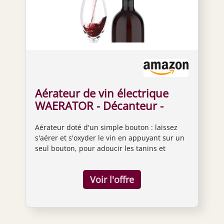
Aérateur de vin électrique
WAERATOR - Décanteur -
Versement instantané et
Aérateur doté d'un simple bouton : laissez
automatique avec une
s'aérer et s'oxyder le vin en appuyant sur un
pression sur un bouton noir
seul bouton, pour adoucir les tanins et
enrichir votre vin pour un goût luxueux.
Indispensable pour les amateurs de
vin - Compatible avec les vins rouges, les vins
blancs et des vins jeunes ou vieillis, pour un
feu d'artifice de saveurs. Pas de
déversements ou de dépôts : système à
double injection et aspiration, permet de