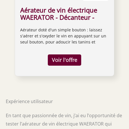
Aérateur de vin électrique
WAERATOR - Décanteur -
Versement instantané et
Aérateur doté d'un simple bouton : laissez
automatique avec une
s'aérer et s'oxyder le vin en appuyant sur un
pression sur un bouton noir
seul bouton, pour adoucir les tanins et
enrichir votre vin pour un goût luxueux.
Indispensable pour les amateurs de
vin - Compatible avec les vins rouges, les vins
blancs et des vins jeunes ou vieillis, pour un
feu d'artifice de saveurs. Pas de
déversements ou de dépôts : système à
double injection et aspiration, permet de
verser le vin sans dépôts et de le verser par
le goulot avec précision. Maintient le vin frais
Expérience utilisateur
plus longtemps : cet accessoire est doté d'un
joint en caoutchouc étanche, afin que vos
vins restent frais pendant que vous buvez.
En tant que passionnée de vin, j’ai eu l’opportunité de
Entretien facile et sans effort : faites couler
tester l’aérateur de vin électrique WAERATOR qui
de l'eau dans l'aérateur avec une seule