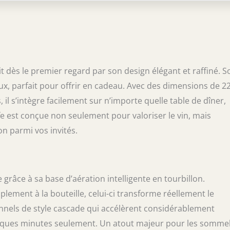
t à votre vin de « respirer » dans une réaction
oucit les tanins agressifs, diminue
permet aux sédiments de se séparer – vous
n verre de vin qui a un bouquet complet, une
ante et des notes plus claires pour que vous
iter Prise intelligente des dégustations
: le design intelligent de Levare prend en
t dès le premier regard par son design élégant et raffiné. S
e du vin dans votre carafe et ajuste son cycle
ux, parfait pour offrir en cadeau. Avec des dimensions de 22
 Que vous ayez vidé une nouvelle bouteille ou
 il s’intègre facilement sur n’importe quelle table de dîner,
tiez simplement profiter d'un verre avec le
onnalité One-Touch garantit que votre vin est
e est conçue non seulement pour valoriser le vin, mais
sse optimale Cadeau de qualité supérieure
n parmi vos invités.
rs de vin : la carafe en verre durable mais
te parfaitement la base électronique élégante
 finition métallique moderne, le design à
fre fonctionnalité et attrait visuel
importe quel moment en une occasion : le
 grâce à sa base d’aération intelligente en tourbillon.
ion Levare améliore votre expérience sans
lement à la bouteille, celui-ci transforme réellement le
e configuration. Peut être alimenté par piles
unnels de style cascade qui accélèrent considérablement
uses) ou simplement branché sur une prise de
te que vous pouvez prendre votre
quelques minutes seulement. Un atout majeur pour les sommel