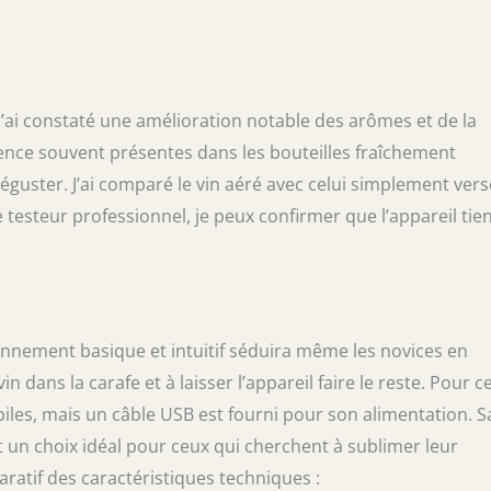
de la salle à manger à la terrasse en quelques
 j’ai constaté une amélioration notable des arômes et de la
ngence souvent présentes dans les bouteilles fraîchement
déguster. J’ai comparé le vin aéré avec celui simplement vers
e testeur professionnel, je peux confirmer que l’appareil tie
onnement basique et intuitif séduira même les novices en
 dans la carafe et à laisser l’appareil faire le reste. Pour c
 piles, mais un câble USB est fourni pour son alimentation. S
t un choix idéal pour ceux qui cherchent à sublimer leur
ratif des caractéristiques techniques :