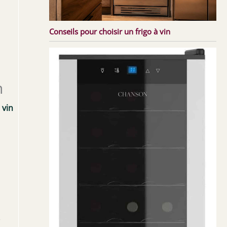
Conseils pour choisir un frigo à vin
n
 vin
r