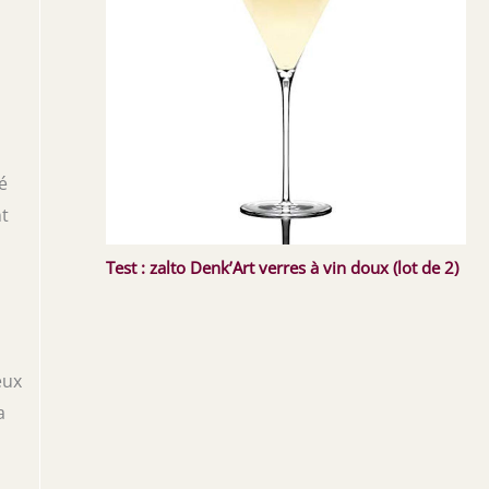
é
nt
Test : zalto Denk’Art verres à vin doux (lot de 2)
eux
a