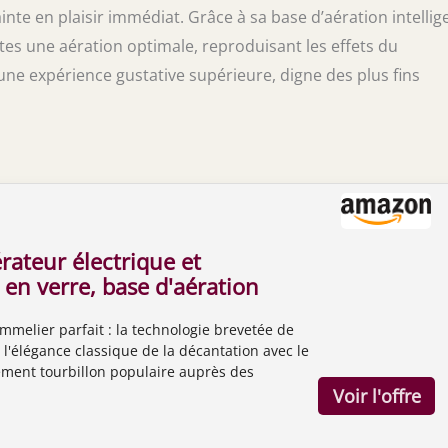
nte en plaisir immédiat. Grâce à sa base d’aération intellig
tes une aération optimale, reproduisant les effets du
’une expérience gustative supérieure, digne des plus fins
ateur électrique et
en verre, base d'aération
e en tourbillon qui vieillit
ommelier parfait : la technologie brevetée de
quelques minutes,
l'élégance classique de la décantation avec le
e qualité supérieure pour
ment tourbillon populaire auprès des
s, amateurs de vin
 du monde entier ; l'aération est accélérée par
ide du tourbillon, résultant en un vin vieilli en
s – pas des heures Profitez de tous vos vins :