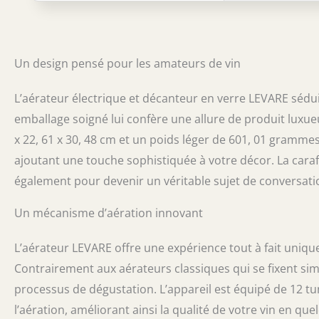
l'aération perme
chimique qui ad
l'amertume, et 
laissant avec u
Un design pensé pour les amateurs de vin
saveur appétiss
puissiez en prof
traditionnelles 
L’aérateur électrique et décanteur en verre LEVARE sédui
compte le volum
emballage soigné lui confère une allure de produit luxue
en conséquence.
x 22, 61 x 30, 48 cm et un poids léger de 601, 01 grammes,
que vous souhai
dîner, la foncti
ajoutant une touche sophistiquée à votre décor. La caraf
aéré à une vite
également pour devenir un véritable sujet de conversatio
pour les amateu
élégante complè
Un mécanisme d’aération innovant
et fine. Avec sa
bouton unique of
Transformez n'
L’aérateur LEVARE offre une expérience tout à fait unique
système d'aérat
Contrairement aux aérateurs classiques qui se fixent simp
compliquer votr
processus de dégustation. L’appareil est équipé de 12 t
(piles non incl
courant, de sor
l’aération, améliorant ainsi la qualité de votre vin en 