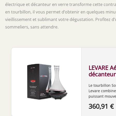
électrique et décanteur en verre transforme cette contrai
en tourbillon, il vous permet d’obtenir en quelques minu
vieillissement et sublimant votre dégustation. Profitez d
sommeliers, sans attendre.
LEVARE Aér
décanteur 
intelligent
Le tourbillon S
le vin en 
Levare combine 
aération d
puissant mouve
sommelier
amateurs de vin
360,91 €
la dynamique flu
quelques minute