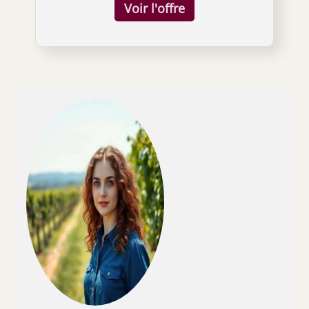
soufflée à la main Naviguez en haute mer de
manière classique : naviguez sur les mers et
buvez vos spiritueux avec cette carafe à
whisky, cette magnifique carafe à décanter
est une nouveauté pour n'importe quelle
table ou bar Perfectionnez votre bar ou votre
table avec une pièce qui attirera l'attention :
sa belle carafe soufflée à la bouche est un
must have. Les voiles et le bateau ont une
teinte ambrée, ce qui en fait une belle carafe
à liqueur pour la maison Aère ainsi que vos
spiritueux préférés : cette carafe à scotch
aère également votre vin ou toute boisson. Il
est recommandé de laver sa carafe sans
plomb à la main. Comprend un bouchon en
verre et un présentoir en bois teinté acajou
Important : en raison de la qualité du robinet
en acier inoxydable, la carafe doit être au
moins à moitié pleine pour s'écouler
correctement du robinet, si elle est moins de
la moitié pleine, versez par le haut. Livré avec