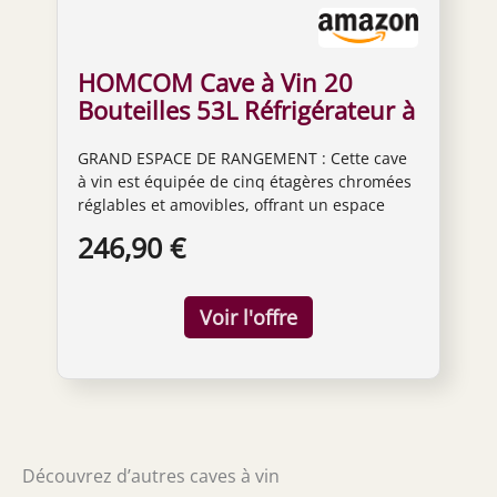
HOMCOM Cave à Vin 20
Bouteilles 53L Réfrigérateur à
Vin Silencieux Noir
GRAND ESPACE DE RANGEMENT : Cette cave
à vin est équipée de cinq étagères chromées
réglables et amovibles, offrant un espace
jusqu'à 20 bouteilles, parfait pour garder vos
246,90 €
boissons préférées organisées et à portée de
main. REFROIDISSEMENT EFFICACE : Doté
d'un compresseur performant, ce
réfrigérateur à vin garantit un
refroidissement rapide et silencieux,
optimisant l'énergie. Idéal pour garder vos
boissons à la température parfaite avec un
faible bruit et une consommation réduite
PORTE EN VERRE ANTI-UV : Cette porte
double vitrage, résistante aux UV, stabilise la
Découvrez d’autres caves à vin
température interne et protège vos boissons.