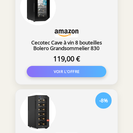
Cecotec Cave à vin 8 bouteilles
Bolero Grandsommelier 830
coolcrystal, Refroidissement
119,00 €
thermoélectrique, Température
réglable entre 8 et 18°C,
Commande tactile et affichage, Gaz
non nocif.
-8%