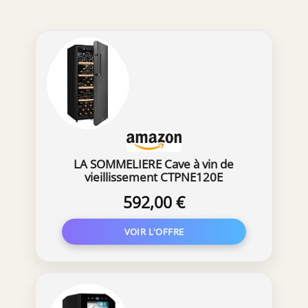
L'éclairage bleu subtil ajoute une élégante
touche moderne à votre frigo à vin, parfait
pour un style moderne. RÉGLAGE DE LA
TEMPÉRATURE : Doté de commandes tactiles
intuitives et d'un affichage LED, ce
réfrigérateur à vin permet un contrôle précis
de la température entre 5 et 18 °C (41 à 64
°F), adapté pour stocker du vin, du prosecco
et de la bière dans votre réfrigérateur à
boissons. PLACEMENT FLEXIBLE : Avec son
design discret, cette cave à vin avec porte en
LA SOMMELIERE Cave à vin de
verre s'intègre facilement sous un comptoir
vieillissement CTPNE120E
ou sur un bureau, apportant une touche
moderne et s'adaptant parfaitement à divers
592,00 €
espaces comme la cuisine ou le bureau.