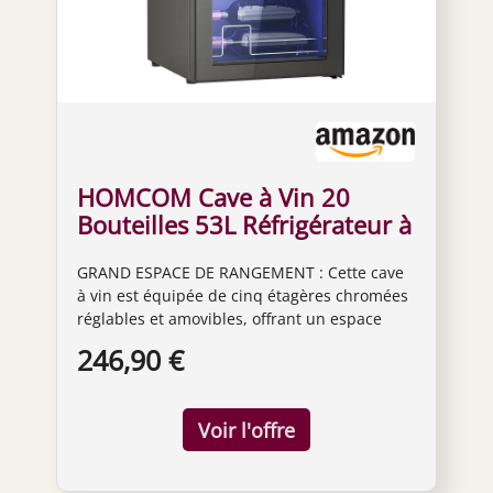
HOMCOM Cave à Vin 20
Bouteilles 53L Réfrigérateur à
Vin Silencieux Noir
GRAND ESPACE DE RANGEMENT : Cette cave
à vin est équipée de cinq étagères chromées
réglables et amovibles, offrant un espace
jusqu'à 20 bouteilles, parfait pour garder vos
246,90 €
boissons préférées organisées et à portée de
main. REFROIDISSEMENT EFFICACE : Doté
d'un compresseur performant, ce
réfrigérateur à vin garantit un
refroidissement rapide et silencieux,
optimisant l'énergie. Idéal pour garder vos