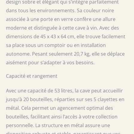
design sobre et élégant qui s’intègre parfaitement
TEMPÉRATURE : Doté de commandes tactiles
dans tous les environnements. Sa couleur noire
intuitives et d'un affichage LED, ce
réfrigérateur à vin permet un contrôle précis
associée à une porte en verre confère une allure
de la température entre 5 et 18 °C (41 à 64
moderne et distinguée à cette cave à vin. Avec des
°F), adapté pour stocker du vin, du prosecco
dimensions de 45 x 43 x 64 cm, elle trouve facilement
et de la bière dans votre réfrigérateur à
boissons. PLACEMENT FLEXIBLE : Avec son
sa place sous un comptoir ou en installation
design discret, cette cave à vin avec porte en
autonome. Pesant seulement 20,7 kg, elle se déplace
verre s'intègre facilement sous un comptoir
aisément pour s’adapter à vos besoins.
ou sur un bureau, apportant une touche
moderne et s'adaptant parfaitement à divers
espaces comme la cuisine ou le bureau.
Capacité et rangement
Avec une capacité de 53 litres, la cave peut accueillir
jusqu’à 20 bouteilles, réparties sur ses 5 clayettes en
métal. Cela permet un agencement optimal des
bouteilles, facilitant ainsi l’accès à votre collection
personnelle. La structure en métal assure une