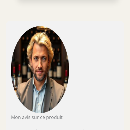
boissons à la température parfaite avec un
faible bruit et une consommation réduite
PORTE EN VERRE ANTI-UV : Cette porte
double vitrage, résistante aux UV, stabilise la
température interne et protège vos boissons.
L'éclairage bleu subtil ajoute une élégante
touche moderne à votre frigo à vin, parfait
pour un style moderne. RÉGLAGE DE LA
TEMPÉRATURE : Doté de commandes tactiles
intuitives et d'un affichage LED, ce
réfrigérateur à vin permet un contrôle précis
de la température entre 5 et 18 °C (41 à 64
°F), adapté pour stocker du vin, du prosecco
et de la bière dans votre réfrigérateur à
boissons. PLACEMENT FLEXIBLE : Avec son
design discret, cette cave à vin avec porte en
verre s'intègre facilement sous un comptoir
ou sur un bureau, apportant une touche
moderne et s'adaptant parfaitement à divers
Mon avis sur ce produit
espaces comme la cuisine ou le bureau.