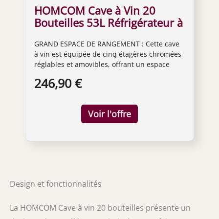
HOMCOM Cave à Vin 20
Bouteilles 53L Réfrigérateur à
Vin Silencieux Noir
GRAND ESPACE DE RANGEMENT : Cette cave
à vin est équipée de cinq étagères chromées
réglables et amovibles, offrant un espace
jusqu'à 20 bouteilles, parfait pour garder vos
246,90 €
boissons préférées organisées et à portée de
main. REFROIDISSEMENT EFFICACE : Doté
d'un compresseur performant, ce
réfrigérateur à vin garantit un
refroidissement rapide et silencieux,
optimisant l'énergie. Idéal pour garder vos
boissons à la température parfaite avec un
faible bruit et une consommation réduite
PORTE EN VERRE ANTI-UV : Cette porte
double vitrage, résistante aux UV, stabilise la
Design et fonctionnalités
température interne et protège vos boissons.
L'éclairage bleu subtil ajoute une élégante
La HOMCOM Cave à vin 20 bouteilles présente un
touche moderne à votre frigo à vin, parfait
pour un style moderne. RÉGLAGE DE LA