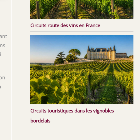
Circuits route des vins en France
gant
ans
i
son
à
Circuits touristiques dans les vignobles
bordelais