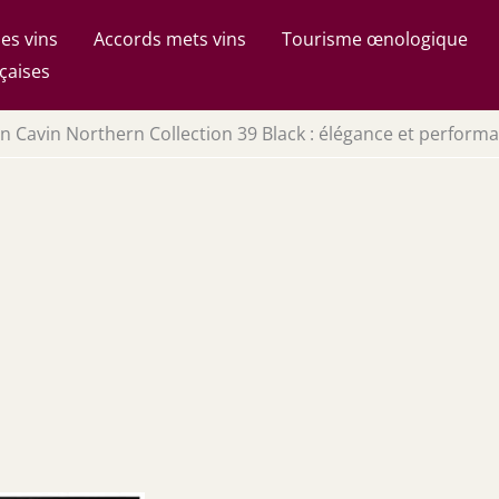
es vins
Accords mets vins
Tourisme œnologique
çaises
vin Cavin Northern Collection 39 Black : élégance et perform