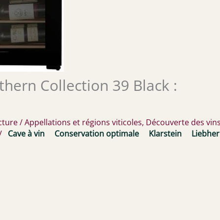
thern Collection 39 Black :
cture
/
Appellations et régions viticoles
,
Découverte des vin
/
Cave à vin
Conservation optimale
Klarstein
Liebher