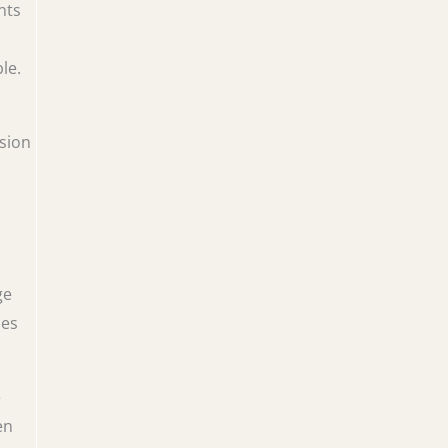
nts
le.
sion
ge
les
e
en