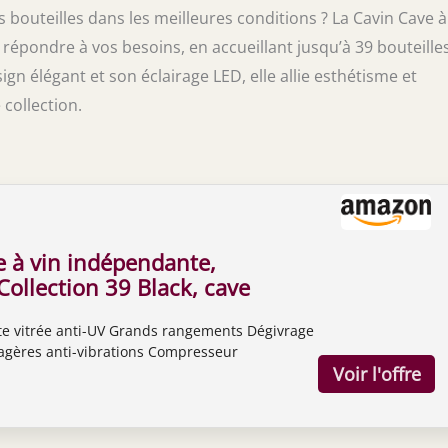
 bouteilles dans les meilleures conditions ? La Cavin Cave à
répondre à vos besoins, en accueillant jusqu’à 39 bouteille
n élégant et son éclairage LED, elle allie esthétisme et
collection.
e à vin indépendante,
ollection 39 Black, cave
e, 39 bouteilles, deux
te vitrée anti-UV Grands rangements Dégivrage
empérature, éclairage
agères anti-vibrations Compresseur