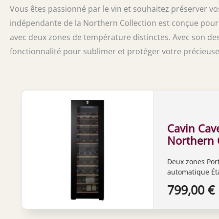
Vous êtes passionné par le vin et souhaitez préserver vos
indépendante de la Northern Collection est conçue pour 
avec deux zones de température distinctes. Avec son desig
fonctionnalité pour sublimer et protéger votre précieuse 
Cavin Cav
Northern C
à vin noir
Deux zones Por
zones de t
automatique Ét
LED
799,00 €