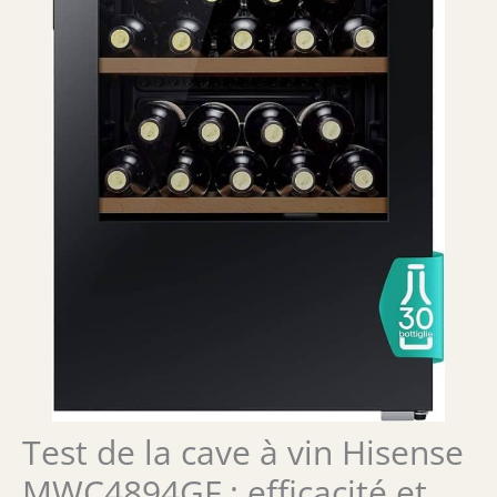
Test de la cave à vin Hisense
MWC4894GF : efficacité et