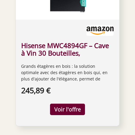
Hisense MWC4894GF – Cave
à Vin 30 Bouteilles,
Monotemperature, Vitres
Grands étagères en bois : la solution
Anti-UV, Étagères en Bois,
optimale avec des étagères en bois qui, en
Écran Tactile, Éclairage LED,
plus d'ajouter de l'élégance, permet de
Année 2023
maintenir les bouteilles dans la bonne
245,89 €
position pour une conservation optimale du
vin Excellente efficacité tout en désormais un
faible niveau de bruit (39 dB) et de faibles
vibrations, un détail essentiel pour garantir
un terrain de stockage adapté au vin Verre
isolant à double couche utilisé, et le verre
extérieur est du verre trempé ; le vin peut