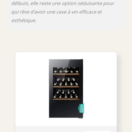
défauts, elle reste une option séduisante pour
qui rêve d’avoir une cave à vin efficace et
esthétique.