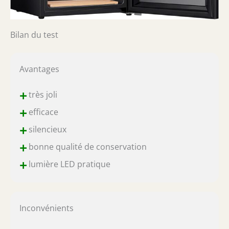
Bilan du test
Avantages
+
très joli
+
efficace
+
silencieux
+
bonne qualité de conservation
+
lumière LED pratique
Inconvénients