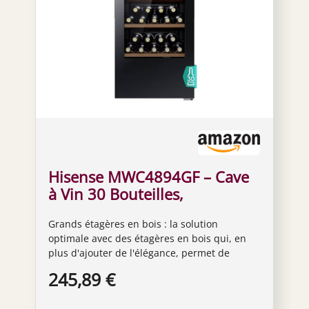
Hisense MWC4894GF – Cave
à Vin 30 Bouteilles,
Monotemperature, Vitres
Grands étagères en bois : la solution
Anti-UV, Étagères en Bois,
optimale avec des étagères en bois qui, en
Écran Tactile, Éclairage LED,
plus d'ajouter de l'élégance, permet de
Année 2023
maintenir les bouteilles dans la bonne
245,89 €
position pour une conservation optimale du
vin Excellente efficacité tout en désormais un