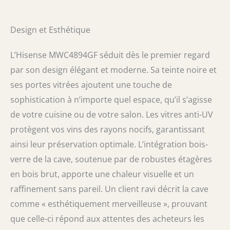
être conservé dans l'obscurité pour éviter
que la lumière n'affecte sa qualité; capacité
de 30 bouteilles L'orientation horizontale
Design et Esthétique
permet au bouchon d'être constamment en
contact avec le vin, ce qui ne se produirait
L’Hisense MWC4894GF séduit dès le premier regard
pas si la bouteille était en position verticale
par son design élégant et moderne. Sa teinte noire et
ses portes vitrées ajoutent une touche de
sophistication à n’importe quel espace, qu’il s’agisse
de votre cuisine ou de votre salon. Les vitres anti-UV
protègent vos vins des rayons nocifs, garantissant
ainsi leur préservation optimale. L’intégration bois-
verre de la cave, soutenue par de robustes étagères
en bois brut, apporte une chaleur visuelle et un
raffinement sans pareil. Un client ravi décrit la cave
comme « esthétiquement merveilleuse », prouvant
que celle-ci répond aux attentes des acheteurs les