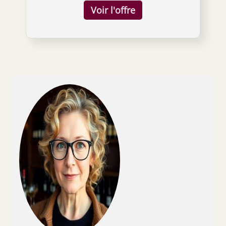
faible niveau de bruit (39 dB) et de faibles
vibrations, un détail essentiel pour garantir
un terrain de stockage adapté au vin Verre
isolant à double couche utilisé, et le verre
extérieur est du verre trempé ; le vin peut
être conservé dans l'obscurité pour éviter
que la lumière n'affecte sa qualité; capacité
de 30 bouteilles L'orientation horizontale
permet au bouchon d'être constamment en
contact avec le vin, ce qui ne se produirait
pas si la bouteille était en position verticale