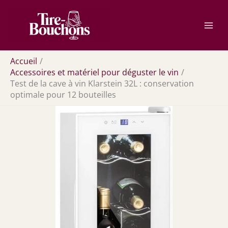
Aller
Rechercher
au
contenu
Accueil
Accessoires et matériel pour déguster le vin
Test de la cave à vin Klarstein 32L : conservation
optimale pour 12 bouteilles