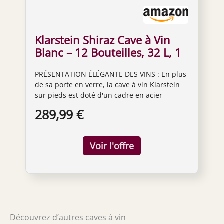
Klarstein Shiraz Cave à Vin
Blanc – 12 Bouteilles, 32 L, 1
Zone | Réfrigérateur à Vin
PRÉSENTATION ÉLÉGANTE DES VINS : En plus
Pose Libre, Porte Vitrée,
de sa porte en verre, la cave à vin Klarstein
Silencieux, 5–18 °C, LED,
sur pieds est doté d'un cadre en acier
Cadre Inox
inoxydable brossé, d'un éclairage intérieur et
289,99 €
un espace pour la conservation du
champagne pour présenter votre collection.
PRÉSENTEZ VOTRE COLLECTION : Nos caves à
vin peuvent contenir jusqu'à 12 bouteilles sur
2 clayettes amovibles en métal tout en ayant
une température contrôlée pour préserver
les arômes des vins et conserver vos
bouteilles plus longtemps. CONSERVER VOS
VINS ROUGES ET BLANCS : Notre cave a vin
de vieillissement à zone unique vous
Découvrez d’autres caves à vin
permettent de régler la zone de