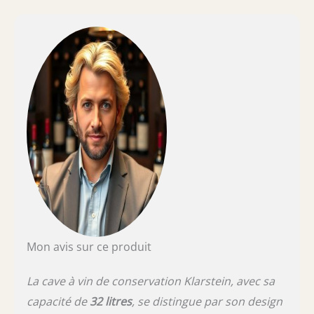
de vieillissement à zone unique vous
permettent de régler la zone de
refroidissement entre 5 et 18°C, ce qui
facilite le stockage des vins rouges, blancs,
rosés, prosecco, bières et autres.
UTILISATION FACILE : L'écran tactile de la
klarstein cave a vin wine fridge vous permet
de régler et de maintenir une température
constante afin que vos vins soient réfrigérés
et prêts à être servis. L'écran LCD affiche la
température de la zone. MOTEUR ULTRA
SILENCIEUX : Grâce au moteur silencieux et à
son design élégant, la cave a vin de
vieillissement et service est idéale pour la
conservation de vos bouteilles à la maison et
tout endroit où les connaisseurs se
Mon avis sur ce produit
réunissent.
La cave à vin de conservation Klarstein, avec sa
capacité de
32 litres
, se distingue par son design