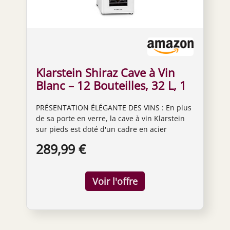
Klarstein Shiraz Cave à Vin
Blanc – 12 Bouteilles, 32 L, 1
Zone | Réfrigérateur à Vin
PRÉSENTATION ÉLÉGANTE DES VINS : En plus
Pose Libre, Porte Vitrée,
de sa porte en verre, la cave à vin Klarstein
Silencieux, 5–18 °C, LED,
sur pieds est doté d'un cadre en acier
Cadre Inox
inoxydable brossé, d'un éclairage intérieur et
289,99 €
un espace pour la conservation du
champagne pour présenter votre collection.
PRÉSENTEZ VOTRE COLLECTION : Nos caves à
vin peuvent contenir jusqu'à 12 bouteilles sur
2 clayettes amovibles en métal tout en ayant
une température contrôlée pour préserver
les arômes des vins et conserver vos
bouteilles plus longtemps. CONSERVER VOS