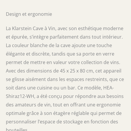
VINS ROUGES ET BLANCS : Notre cave a vin
de vieillissement à zone unique vous
Design et ergonomie
permettent de régler la zone de
refroidissement entre 5 et 18°C, ce qui
La Klarstein Cave à Vin, avec son esthétique moderne
facilite le stockage des vins rouges, blancs,
rosés, prosecco, bières et autres.
et épurée, s’intègre parfaitement dans tout intérieur.
UTILISATION FACILE : L'écran tactile de la
La couleur blanche de la cave ajoute une touche
klarstein cave a vin wine fridge vous permet
de régler et de maintenir une température
élégante et discrète, tandis que sa porte en verre
constante afin que vos vins soient réfrigérés
permet de mettre en valeur votre collection de vins.
et prêts à être servis. L'écran LCD affiche la
Avec des dimensions de 45 x 25 x 80 cm, cet appareil
température de la zone. MOTEUR ULTRA
SILENCIEUX : Grâce au moteur silencieux et à
se glisse aisément dans les espaces restreints, que ce
son design élégant, la cave a vin de
soit dans une cuisine ou un bar. Ce modèle, HEA-
vieillissement et service est idéale pour la
Shiraz12-WH, a été conçu pour répondre aux besoins
conservation de vos bouteilles à la maison et
tout endroit où les connaisseurs se
des amateurs de vin, tout en offrant une ergonomie
réunissent.
optimale grâce à son étagère réglable qui permet de
personnaliser l’espace de stockage en fonction des
bouteilles.