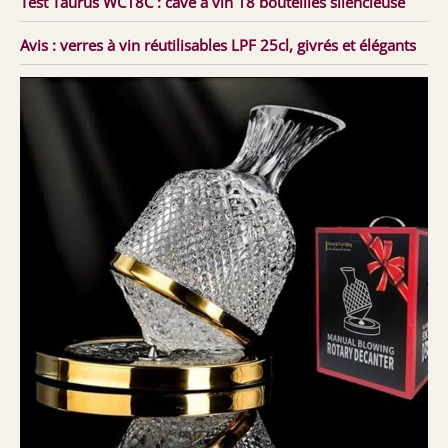
Test Taurus WC18C : cave à vin 18 bouteilles silencieuse
Avis : verres à vin réutilisables LPF 25cl, givrés et élégants