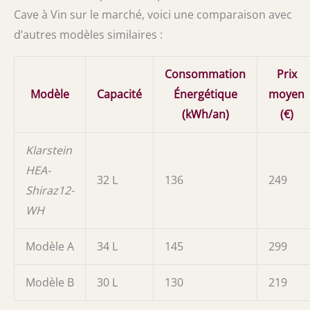
Cave à Vin sur le marché, voici une comparaison avec
d’autres modèles similaires :
Consommation
Prix
Modèle
Capacité
Énergétique
moyen
(kWh/an)
(€)
Klarstein
HEA-
32 L
136
249
Shiraz12-
WH
Modèle A
34 L
145
299
Modèle B
30 L
130
219