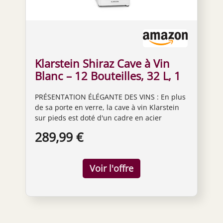
Klarstein Shiraz Cave à Vin
Blanc – 12 Bouteilles, 32 L, 1
Zone | Réfrigérateur à Vin
PRÉSENTATION ÉLÉGANTE DES VINS : En plus
Pose Libre, Porte Vitrée,
de sa porte en verre, la cave à vin Klarstein
Silencieux, 5–18 °C, LED,
sur pieds est doté d'un cadre en acier
Cadre Inox
inoxydable brossé, d'un éclairage intérieur et
289,99 €
un espace pour la conservation du
champagne pour présenter votre collection.
PRÉSENTEZ VOTRE COLLECTION : Nos caves à
vin peuvent contenir jusqu'à 12 bouteilles sur
2 clayettes amovibles en métal tout en ayant
une température contrôlée pour préserver
les arômes des vins et conserver vos
bouteilles plus longtemps. CONSERVER VOS
VINS ROUGES ET BLANCS : Notre cave a vin