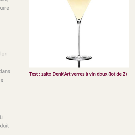
nuire
elon
 dans
Test : zalto Denk’Art verres à vin doux (lot de 2)
le
ti
duit