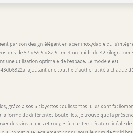
t par son design élégant en acier inoxydable qui s’intègr
nsions de 57 x 59,5 x 82,5 cm et un poids de 42 kilogramme
ant une utilisation optimale de l’espace. Le modèle est
43db6322a, ajoutant une touche d’authenticité à chaque dé
es, grâce à ses 5 clayettes coulissantes. Elles sont facileme
et à la forme de différentes bouteilles. Je trouve que la présen
ver des vins blancs et rouges à leur température idéale de
froid automatique, également connu sous le nom de froid bra