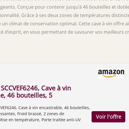
geants. Conçue pour contenir jusqu’à 46 bouteilles et doté
ctionnalité. Grâce à ses deux zones de températures distinct
e un climat de conservation optimal. Cette cave à vin offre a
té d’esprit, en vous permettant de savourer vos meilleurs c
 SCCVEF6246, Cave à vin
e, 46 bouteilles, 5
coulissantes, Froid brassé,
F6246, Cave à vin encastrable, 46 bouteilles,
e températures, Mise en
issantes, Froid brassé, 2 zones de
e, Porte traitée anti-UV
ise en température, Porte traitée anti-UV
REFRIGERATOR Brand: SCHNEIDER