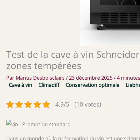
Test de la cave à vin Schneide
zones tempérées
Par
Marius Desboisclairs
/
23 décembre 2025
/
4 minutes
Cave à vin
Climadiff
Conservation optimale
Liebh
4.9/5 - (10 votes)
Dans un monde où la préservation du vin est une science