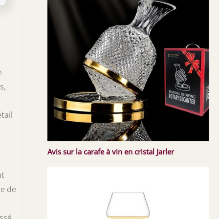
e
s,
tail
Avis sur la carafe à vin en cristal Jarler
nt
ce de
ssé,