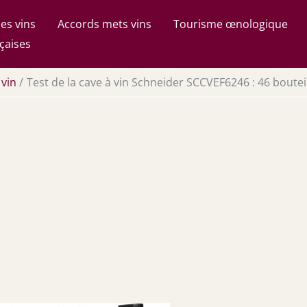
es vins
Accords mets vins
Tourisme œnologique
çaises
 vin
Test de la cave à vin Schneider SCCVEF6246 : 46 boute