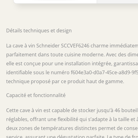
Détails techniques et design
La cave à vin Schneider SCCVEF6246 charme immédiatemen
parfaitement dans toute cuisine moderne. Avec des dime
elle est conçue pour une installation intégrée, garantiss
identifiable sous le numéro f604e3a0-d0a7-45ce-a8d9-9f5
technique proposé par ce produit haut de gamme.
Capacité et fonctionnalité
Cette cave à vin est capable de stocker jusqu’à 46 bouteill
réglables, offrant une flexibilité qui s’adapte à la taille 
deux zones de températures distinctes permet de conser
service, assurant une dégustation parfaite. Le type de 