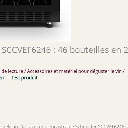
r SCCVEF6246 : 46 bouteilles en 
 de lecture
/
Accessoires et matériel pour déguster le vin
/
err
Test produit
 délicate, la cave à vin encastrable Schneider SCCVEF6246 