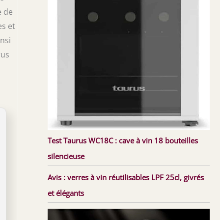
e de
es et
insi
rus
Test Taurus WC18C : cave à vin 18 bouteilles
silencieuse
Avis : verres à vin réutilisables LPF 25cl, givrés
et élégants