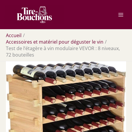
Aller
Rechercher
au
contenu
Accueil
Accessoires et matériel pour déguster le vin
Test de l’étagère à vin modulaire VEVOR : 8 niveaux,
72 bouteilles