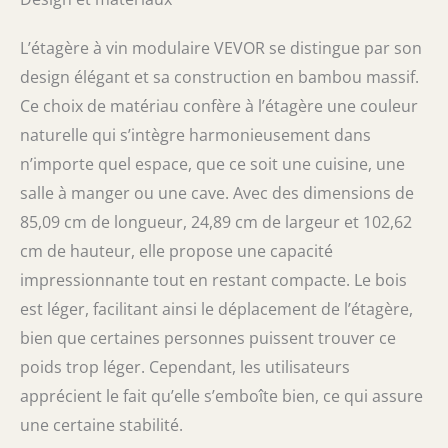
bouteilles disponibles sur le marché.
L'espacement de 9,5 cm entre les niveaux
L’étagère à vin modulaire VEVOR se distingue par son
assure un accès facile à votre bouteille
préférée Conçu pour durer : fabriqué avec
design élégant et sa construction en bambou massif.
des plaques latérales améliorées qui
Ce choix de matériau confère à l’étagère une couleur
comblent tous les espaces et augmentent le
soutien, ce casier à vin en bambou est conçu
naturelle qui s’intègre harmonieusement dans
pour durer. Son design stable empêche
n’importe quel espace, que ce soit une cuisine, une
l'inclinaison, l'oscillation ou la chute, gardant
salle à manger ou une cave. Avec des dimensions de
vos bouteilles de vin sécurisées lors d'une
utilisation prolongée Bois de bambou de
85,09 cm de longueur, 24,89 cm de largeur et 102,62
qualité supérieure : fabriqué à partir de bois
cm de hauteur, elle propose une capacité
de bambou de qualité supérieure, ce casier à
impressionnante tout en restant compacte. Le bois
vin dispose d'une surface lisse qui résiste
aux fissures. Le bambou brut offre des
est léger, facilitant ainsi le déplacement de l’étagère,
options de personnalisation pour colorer,
bien que certaines personnes puissent trouver ce
peindre ou vernir pour un look personnalisé
ou le laisser dans sa beauté naturelle
poids trop léger. Cependant, les utilisateurs
Assemblage sans effort : installez le stockage
apprécient le fait qu’elle s’emboîte bien, ce qui assure
de vin en seulement 5 minutes, aucun outil,
une certaine stabilité.
vis ou clou n'est nécessaire. Le processus
d'assemblage est simple, mais assurez-vous