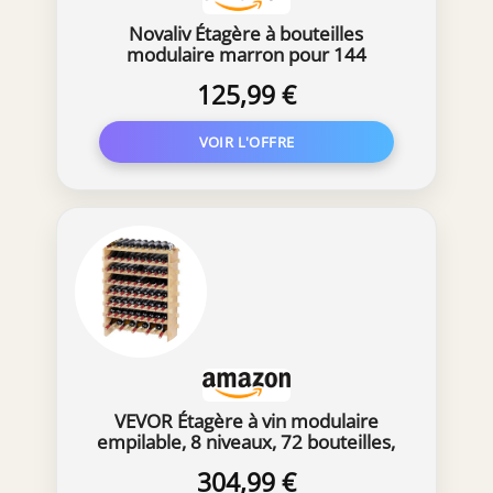
Novaliv Étagère à bouteilles
modulaire marron pour 144
bouteilles de vin – Empilable,
125,99 €
extensible, robuste – Idéal pour le
stockage du vin dans la cave, la
restauration et la maison, armoire à
boissons
VEVOR Étagère à vin modulaire
empilable, 8 niveaux, 72 bouteilles,
étagère autonome en bambou
304,99 €
massif, étagères de rangement sans