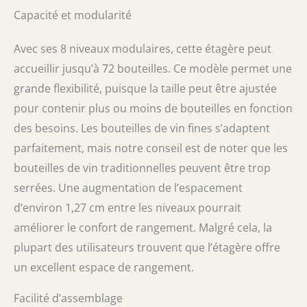
que toutes les pièces sont correctement
Capacité et modularité
alignées avant de commencer. Pour plus de
sécurité, retirez toutes les bouteilles avant de
Avec ses 8 niveaux modulaires, cette étagère peut
repositionner le support.
accueillir jusqu’à 72 bouteilles. Ce modèle permet une
grande flexibilité, puisque la taille peut être ajustée
pour contenir plus ou moins de bouteilles en fonction
des besoins. Les bouteilles de vin fines s’adaptent
parfaitement, mais notre conseil est de noter que les
bouteilles de vin traditionnelles peuvent être trop
serrées. Une augmentation de l’espacement
d’environ 1,27 cm entre les niveaux pourrait
améliorer le confort de rangement. Malgré cela, la
plupart des utilisateurs trouvent que l’étagère offre
un excellent espace de rangement.
Facilité d’assemblage