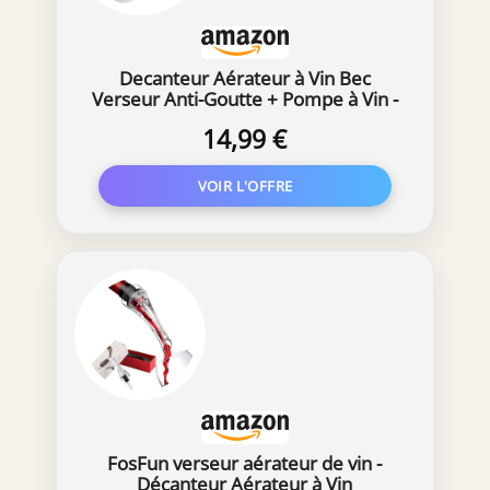
Decanteur Aérateur à Vin Bec
Verseur Anti-Goutte + Pompe à Vin -
Aération du Bouteille Lors de
14,99 €
l'écoulement du Vin | Décantation
Vin Rouge Blanc Rosé, Ensembles
de Bar Fête Cadeau Femme
Homme
FosFun verseur aérateur de vin -
Décanteur Aérateur à Vin