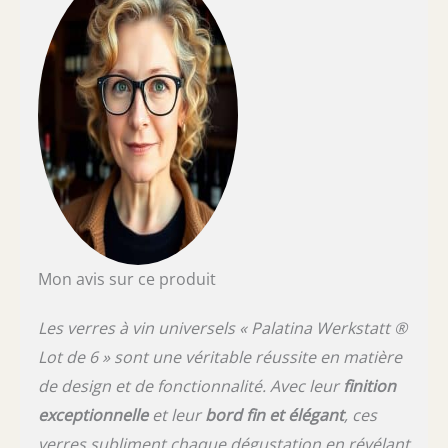
Géométrie parfaite : les verres tiennent
parfaitement dans la main – le vin devient le
centre d'attention, un must absolu, ce n'est
que pour les verres Gabriel que vous pouvez
boire tous les types de vin dans un verre.
Pour les occasions spéciales, nous vous
recommandons également l'édition Gabriel
Gold, soufflé à la bouche avec un poids de
seulement 90 g. Grâce à la pénétration
profonde du verre au milieu du verre au
niveau du manche en verre, un effet de
décantation est obtenu
Mon avis sur ce produit
Les verres à vin universels « Palatina Werkstatt ®
Lot de 6 » sont une véritable réussite en matière
de design et de fonctionnalité. Avec leur
finition
exceptionnelle
et leur
bord fin et élégant
, ces
verres subliment chaque dégustation en révélant