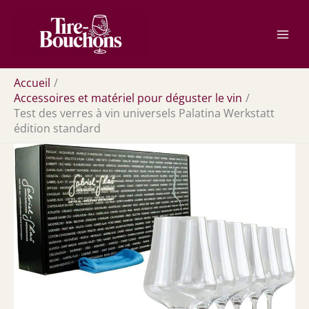
Aller
Rechercher
au
contenu
Accueil
Accessoires et matériel pour déguster le vin
Test des verres à vin universels Palatina Werkstatt
édition standard