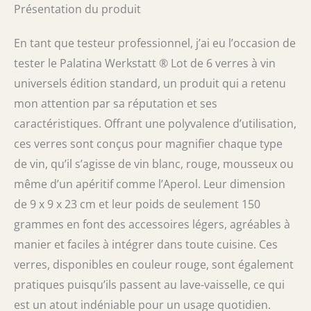
Présentation du produit
la main, nous fournissons un chiffon de
polissage spécial pour une brillance parfaite
Géométrie parfaite : les verres tiennent
En tant que testeur professionnel, j’ai eu l’occasion de
parfaitement dans la main – le vin devient le
tester le Palatina Werkstatt ® Lot de 6 verres à vin
centre d'attention, un must absolu, ce n'est
universels édition standard, un produit qui a retenu
que pour les verres Gabriel que vous pouvez
boire tous les types de vin dans un verre.
mon attention par sa réputation et ses
Pour les occasions spéciales, nous vous
caractéristiques. Offrant une polyvalence d’utilisation,
recommandons également l'édition Gabriel
ces verres sont conçus pour magnifier chaque type
Gold, soufflé à la bouche avec un poids de
seulement 90 g. Grâce à la pénétration
de vin, qu’il s’agisse de vin blanc, rouge, mousseux ou
profonde du verre au milieu du verre au
même d’un apéritif comme l’Aperol. Leur dimension
niveau du manche en verre, un effet de
décantation est obtenu
de 9 x 9 x 23 cm et leur poids de seulement 150
grammes en font des accessoires légers, agréables à
manier et faciles à intégrer dans toute cuisine. Ces
verres, disponibles en couleur rouge, sont également
pratiques puisqu’ils passent au lave-vaisselle, ce qui
est un atout indéniable pour un usage quotidien.