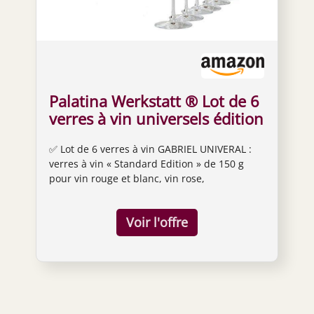
Palatina Werkstatt ® Lot de 6
verres à vin universels édition
standard avec un grand
✅ Lot de 6 verres à vin GABRIEL UNIVERAL :
chiffon doux de seulement
verres à vin « Standard Edition » de 150 g
150 g et passent au lave-
pour vin rouge et blanc, vin rose,
vaisselle
champagne, livrés dans un emballage
cadeau de qualité supérieure ✅ FABRIQUÉS À
LA MACHINE : les verres sont fabriqués à la
machine et sont fabriqués en verre cristal de
haute qualité en un seul passage ✅ ROBUSTE
ET POUR LE QUOTIDIEN : ces verres spéciaux
passent au lave-vaisselle, robustes et
extrêmement adaptés à un usage quotidien.
Si vous préférez laver les superbes verres à