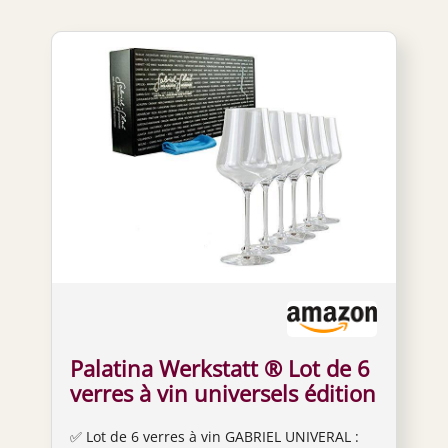
Palatina Werkstatt ® Lot de 6
verres à vin universels édition
standard avec un grand
✅ Lot de 6 verres à vin GABRIEL UNIVERAL :
chiffon doux de seulement