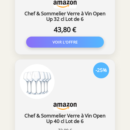
seulement 90 g. Grâce à la pénétration
profonde du verre au milieu du verre au
Chef & Sommelier Verre à Vin Open
niveau du manche en verre, un effet de
Up 32 cl Lot de 6
décantation est obtenu
43,80 €
-25%
Chef & Sommelier Verre à Vin Open
Up 40 cl Lot de 6