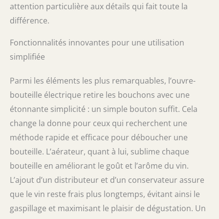
attention particulière aux détails qui fait toute la
détails raffinés et d'une finition luxueuse,
crée une expérience de déballage
différence.
mémorable, parfaite pour les mariages, les
anniversaires, les événements d'entreprise,
Fonctionnalités innovantes pour une utilisation
les vacances et les anniversaires. Que vous
simplifiée
honoriez un amateur de vin chevronné ou
que vous présentiez quelqu'un de spécial
dans le monde des beaux millésimes,
Parmi les éléments les plus remarquables, l’ouvre-
Premior veille à ce que votre cadeau se
bouteille électrique retire les bouchons avec une
démarque et reste dans sa mémoire.
étonnante simplicité : un simple bouton suffit. Cela
change la donne pour ceux qui recherchent une
méthode rapide et efficace pour déboucher une
bouteille. L’aérateur, quant à lui, sublime chaque
bouteille en améliorant le goût et l’arôme du vin.
L’ajout d’un distributeur et d’un conservateur assure
que le vin reste frais plus longtemps, évitant ainsi le
gaspillage et maximisant le plaisir de dégustation. Un