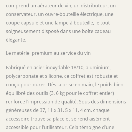
de vin, avec un abat-jour en métal de qualité
comprend un aérateur de vin, un distributeur, un
supérieure. Cet ajout artistique apporte
chaleur et sophistication à n'importe quel
conservateur, un ouvre-bouteille électrique, une
bar, salle à manger ou salon, transformant
coupe-capsule et une lampe à bouteille, le tout
les espaces ordinaires en retraites élégantes.
soigneusement disposé dans une boîte cadeau
C'est un cadeau qui allie goût et ambiance,
assurant que chaque verre versé se sent
élégante.
comme une occasion spéciale. Enrichissez le
voyage du vin : pour améliorer encore son
Le matériel premium au service du vin
attrait cadeau, l'ensemble Premior comprend
l'accès à un guide de sommelier
Fabriqué en acier inoxydable 18/10, aluminium,
téléchargeable. Des notes de dégustation
d'experts et des conseils de sélection de vins
polycarbonate et silicone, ce coffret est robuste et
aux suggestions d'accords réfléchies, cette
conçu pour durer. Dès la prise en main, le poids bien
ressource transforme un beau cadeau en
équilibré des outils (3, 6 kg pour le coffret entier)
une expérience immersive et éducative, un
geste inestimable qui montre que vous avez
renforce l’impression de qualité. Sous des dimensions
vraiment pensé à tout. Le cadeau parfait
généreuses de 37, 11 x 31, 5 x 11, 4 cm, chaque
pour toutes les occasions : présenté dans
une boîte élégante, prête à offrir, l'ensemble
accessoire trouve sa place et se rend aisément
Premior fait une déclaration dès le début.
accessible pour l’utilisateur. Cela témoigne d’une
Son emballage haut de gamme, orné de