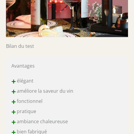
Bilan du test
Avantages
+
élégant
+
améliore la saveur du vin
+
fonctionnel
+
pratique
+
ambiance chaleureuse
+
bien fabriqué