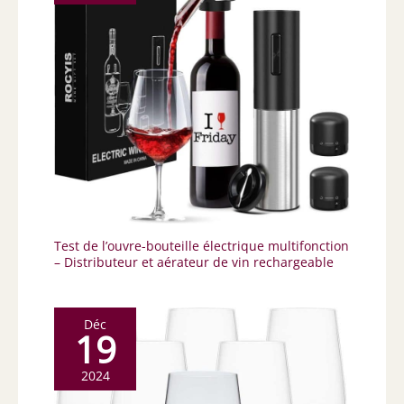
Test de l’ouvre-bouteille électrique multifonction
– Distributeur et aérateur de vin rechargeable
Déc
19
2024