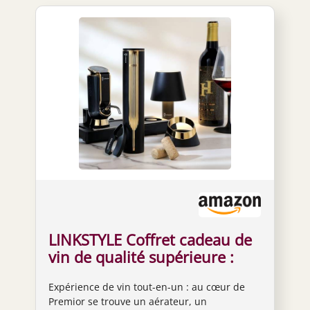
LINKSTYLE Coffret cadeau de
vin de qualité supérieure :
ensemble de vin luxueux
Expérience de vin tout-en-un : au cœur de
pour une expérience de vin
Premior se trouve un aérateur, un
ultime, aérateur, distributeur,