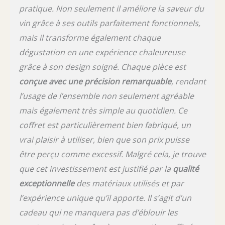
l'accès à un guide de sommelier
pratique. Non seulement il améliore la saveur du
téléchargeable. Des notes de dégustation
vin grâce à ses outils parfaitement fonctionnels,
d'experts et des conseils de sélection de vins
aux suggestions d'accords réfléchies, cette
mais il transforme également chaque
ressource transforme un beau cadeau en
dégustation en une expérience chaleureuse
une expérience immersive et éducative, un
grâce à son design soigné. Chaque pièce est
geste inestimable qui montre que vous avez
vraiment pensé à tout. Le cadeau parfait
conçue avec une précision remarquable
, rendant
pour toutes les occasions : présenté dans
l’usage de l’ensemble non seulement agréable
une boîte élégante, prête à offrir, l'ensemble
Premior fait une déclaration dès le début.
mais également très simple au quotidien. Ce
Son emballage haut de gamme, orné de
coffret est particulièrement bien fabriqué, un
détails raffinés et d'une finition luxueuse,
vrai plaisir à utiliser, bien que son prix puisse
crée une expérience de déballage
mémorable, parfaite pour les mariages, les
être perçu comme excessif. Malgré cela, je trouve
anniversaires, les événements d'entreprise,
que cet investissement est justifié par la
qualité
les vacances et les anniversaires. Que vous
exceptionnelle
des matériaux utilisés et par
honoriez un amateur de vin chevronné ou
que vous présentiez quelqu'un de spécial
l’expérience unique qu’il apporte. Il s’agit d’un
dans le monde des beaux millésimes,
cadeau qui ne manquera pas d’éblouir les
Premior veille à ce que votre cadeau se