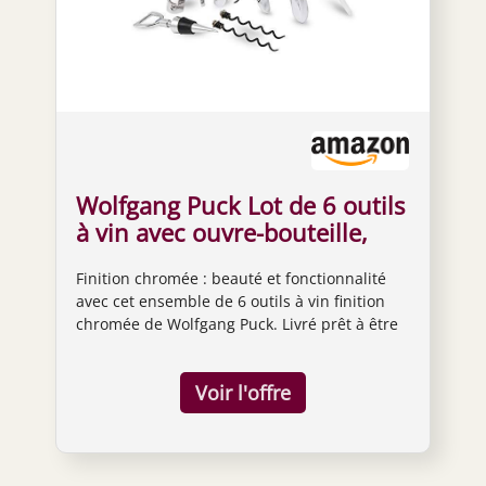
Wolfgang Puck Lot de 6 outils
à vin avec ouvre-bouteille,
aérateur, bouchon à vin et
Finition chromée : beauté et fonctionnalité
flûte à champagne, 2 tire-
avec cet ensemble de 6 outils à vin finition
bouchons de rechange,
chromée de Wolfgang Puck. Livré prêt à être
finition chromée, livré dans
emballé dans un coffret cadeau personnalisé
un coffret cadeau
fabriqué pour s'adapter à chaque article.
Ouvre-bouteille : ouvrez facilement votre
bouteille de vin préférée en deux
mouvements faciles. Il suffit de placer le tire-
bouchon sur la bouteille, de pousser le levier
vers le bas et de tirer le levier vers le haut. Le