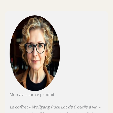
tire-bouchon tire rapidement le bouchon
sans tirer ou tordre de votre part! AÉRATEUR :
Prenez votre vin et laissez-le respirer.
L'aérateur de vin Wolfgang Puck vous permet
de servir immédiatement votre bouteille de
rouge préférée tout en améliorant la saveur
par infusion d'air. Enregistreur de
champages : sauvez les bulles. La flûte à
champagne crée un joint à l'intérieur de
votre bouteille de champagne et se verrouille
sur les côtés afin que vous puissiez garder
tout pétillant. Comprend : tire-bouchon, flûte
à champagne, bouchon à vin, aérateur, 2 tire-
bouchons de rechange
Mon avis sur ce produit
Le coffret « Wolfgang Puck Lot de 6 outils à vin »