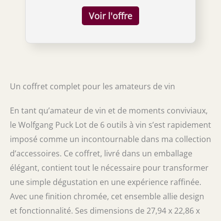
un coffret cadeau
fabriqué pour s'adapter à chaque article.
Ouvre-bouteille : ouvrez facilement votre
bouteille de vin préférée en deux
mouvements faciles. Il suffit de placer le tire-
bouchon sur la bouteille, de pousser le levier
vers le bas et de tirer le levier vers le haut. Le
tire-bouchon tire rapidement le bouchon
sans tirer ou tordre de votre part! AÉRATEUR :
Un coffret complet pour les amateurs de vin
Prenez votre vin et laissez-le respirer.
L'aérateur de vin Wolfgang Puck vous permet
de servir immédiatement votre bouteille de
En tant qu’amateur de vin et de moments conviviaux,
rouge préférée tout en améliorant la saveur
le Wolfgang Puck Lot de 6 outils à vin s’est rapidement
par infusion d'air. Enregistreur de
imposé comme un incontournable dans ma collection
champages : sauvez les bulles. La flûte à
champagne crée un joint à l'intérieur de
d’accessoires. Ce coffret, livré dans un emballage
votre bouteille de champagne et se verrouille
élégant, contient tout le nécessaire pour transformer
sur les côtés afin que vous puissiez garder
une simple dégustation en une expérience raffinée.
tout pétillant. Comprend : tire-bouchon, flûte
à champagne, bouchon à vin, aérateur, 2 tire-
Avec une finition chromée, cet ensemble allie design
bouchons de rechange
et fonctionnalité. Ses dimensions de 27,94 x 22,86 x