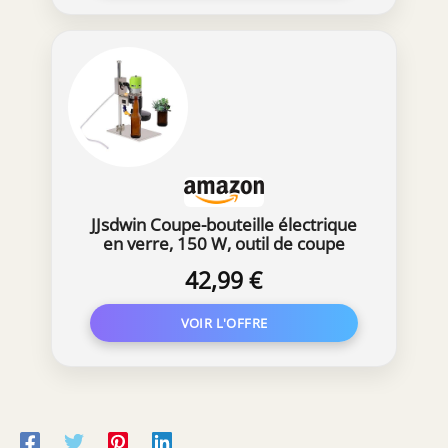
JJsdwin Coupe-bouteille électrique
en verre, 150 W, outil de coupe
6000 tr/min, coupe-bouteille en
42,99 €
verre, kit de coupe pour bouteilles
de vin, verre de mer, artisanat et
pot de fleurs