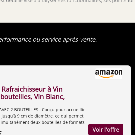
t détaillé vise à analyser ses fonctionnalités, ses points for
performance ou service après-vente.
 Rafraichisseur à Vin
bouteilles, Vin Blanc,
e, Rosé, Champagne,
VEC 2 BOUTEILLES : Conçu pour accueillir
9cm de Diamètre,
s jusqu’à 9 cm de diamètre, ce qui permet
ure Réglable de 5°C à
 simultanément deux bouteilles de formats
trôle Digital, Système
il s’agisse de vin, champagne ou boissons
€
ectrique, 87W
EMPÉRATURE RÉGLABLE : Doté d'un contrôle