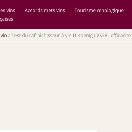
es vins
Accords mets vins
Tourisme œnologique
çaises
 vin
Test du rafraichisseur à vin H.Koenig LVX28 : efficacit