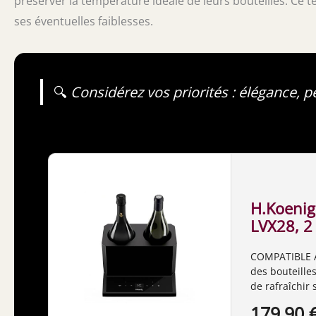
préserver la température idéale de leurs bouteilles. Ce tes
ses éventuelles faiblesses.
🔍
Considérez vos priorités : élégance, 
H.Koenig
LVX28, 2 
Vin Roug
COMPATIBLE A
Jusqu'à 
des bouteille
Températ
de rafraîchir
18°C, Con
courants, qu’
179,90 
Thermoél
standards. T