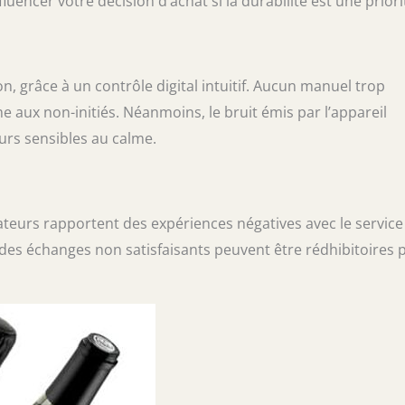
fluencer votre décision d’achat si la durabilité est une priori
ion, grâce à un contrôle digital intuitif. Aucun manuel trop
 aux non-initiés. Néanmoins, le bruit émis par l’appareil
urs sensibles au calme.
sateurs rapportent des expériences négatives avec le service
des échanges non satisfaisants peuvent être rédhibitoires 