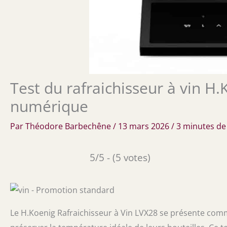
Test du rafraichisseur à vin H.
numérique
Par
Théodore Barbechêne
/
13 mars 2026
/
3 minutes de
5/5 - (5 votes)
Le H.Koenig Rafraichisseur à Vin LVX28 se présente comm