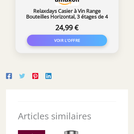
Relaxdays Casier à Vin Range
Bouteilles Horizontal, 3 étages de 4
Bouteilles pour 12 Bouteilles en
24,99 €
Bois Etagère à Bouteilles de vin
Dimensions 42x21x28 cm Porte-
Bouteilles Bois de Noyer, Nature
Articles similaires