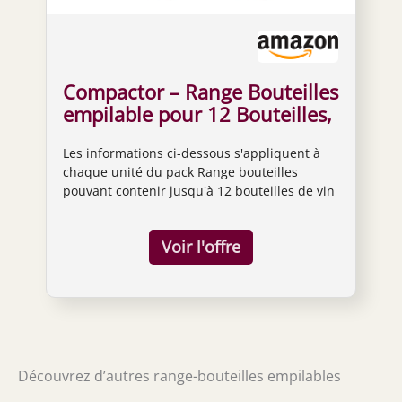
Compactor – Range Bouteilles
empilable pour 12 Bouteilles,
Coloris Bois Naturel et Croix
Les informations ci-dessous s'appliquent à
en métal (Lot de 4)
chaque unité du pack Range bouteilles
pouvant contenir jusqu'à 12 bouteilles de vin
Dimensions: 36 x 30 x H.36.5 cm Format
cubique empilable avec les autres cubes de
la gamme Astuce Compactor : Croix
métallique amovible ultra-stable à glisser
sans perçage Livraison à plat, montage facile
avec un simple tournevis. Vis et chevilles
fournies Range bouteilles en mélamine
coloris chêne clair, croix et porte étiquette en
métal noir
Découvrez d’autres range-bouteilles empilables