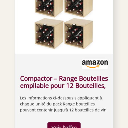
Compactor – Range Bouteilles
empilable pour 12 Bouteilles,
Coloris Bois Naturel et Croix
Les informations ci-dessous s'appliquent à
en métal (Lot de 4)
chaque unité du pack Range bouteilles
pouvant contenir jusqu'à 12 bouteilles de vin
Dimensions: 36 x 30 x H.36.5 cm Format
cubique empilable avec les autres cubes de
la gamme Astuce Compactor : Croix