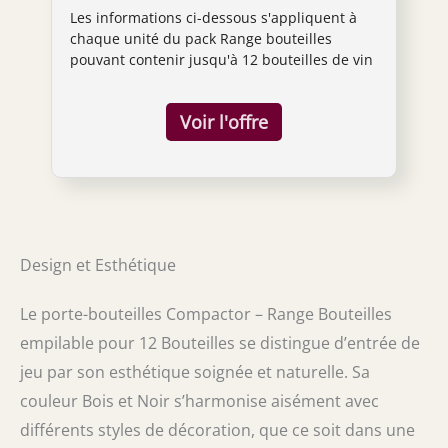
Les informations ci-dessous s'appliquent à
en métal (Lot de 4)
chaque unité du pack Range bouteilles
pouvant contenir jusqu'à 12 bouteilles de vin
Dimensions: 36 x 30 x H.36.5 cm Format
cubique empilable avec les autres cubes de
la gamme Astuce Compactor : Croix
métallique amovible ultra-stable à glisser
sans perçage Livraison à plat, montage facile
avec un simple tournevis. Vis et chevilles
fournies Range bouteilles en mélamine
coloris chêne clair, croix et porte étiquette en
métal noir
Design et Esthétique
Le porte-bouteilles Compactor – Range Bouteilles
empilable pour 12 Bouteilles se distingue d’entrée de
jeu par son esthétique soignée et naturelle. Sa
couleur Bois et Noir s’harmonise aisément avec
différents styles de décoration, que ce soit dans une