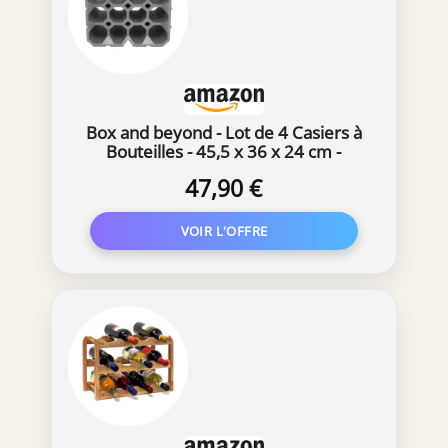
Box and beyond - Lot de 4 Casiers à
Bouteilles - 45,5 x 36 x 24 cm -
Polystyrène Gris - 12
47,90 €
Compartiments - pour 48 Bouteilles
- Empilable - Rangement, Stockage -
Garage, Cellier, Cave - Style
Moderne