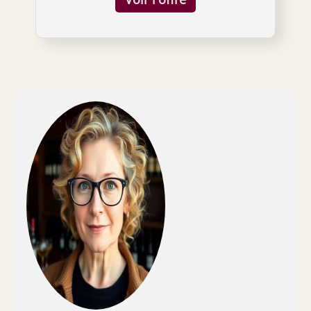
métallique amovible ultra-stable à glisser
sans perçage Livraison à plat, montage facile
avec un simple tournevis. Vis et chevilles
fournies Range bouteilles en mélamine
coloris chêne clair, croix et porte étiquette en
métal noir