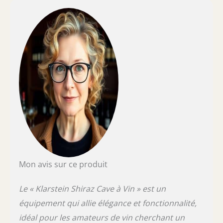
champagne ou bière. COMMANDE TACTILE
PRÉCISE : Réglez la température via le
bandeau tactile avec écran LCD. Compacte et
pose libre – s'intègre dans toutes les pièces.
SILENCIEUX & SANS VIBRATION : Avec
seulement 43 dB, le compresseur fonctionne
tout en silence et sans vibrations – idéal pour
la maison, le bar ou le restaurant.
Mon avis sur ce produit
Le « Klarstein Shiraz Cave à Vin » est un
équipement qui allie élégance et fonctionnalité,
idéal pour les amateurs de vin cherchant un