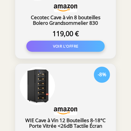
Cecotec Cave à vin 8 bouteilles
Bolero Grandsommelier 830
coolcrystal, Refroidissement
119,00 €
thermoélectrique, Température
réglable entre 8 et 18°C,
Commande tactile et affichage, Gaz
non nocif.
-8%
WIE Cave à Vin 12 Bouteilles 8-18°C
Porte Vitrée <26dB Tactile Écran