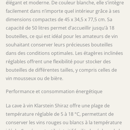
élégant et moderne. De couleur blanche, elle s’intègre
SILENCIEUX & SANS VIBRATION : Avec
facilement dans n’importe quel intérieur grâce à ses
seulement 43 dB, le compresseur fonctionne
tout en silence et sans vibrations – idéal pour
dimensions compactes de 45 x 34,5 x 77,5 cm. Sa
la maison, le bar ou le restaurant.
capacité de 50 litres permet d’accueillir jusqu’à 18
bouteilles, ce qui est idéal pour les amateurs de vin
souhaitant conserver leurs précieuses bouteilles
dans des conditions optimales. Les étagères inclinées
réglables offrent une flexibilité pour stocker des
bouteilles de différentes tailles, y compris celles de
vin mousseux ou de bière.
Performance et consommation énergétique
La cave à vin Klarstein Shiraz offre une plage de
température réglable de 5 à 18 °C, permettant de
conserver les vins rouges ou blancs à la température