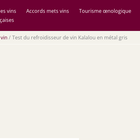
es vins
Accords mets vins
Tourisme œnologique
çaises
 vin
Test du refroidisseur de vin Kalalou en métal gris