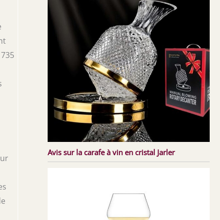
e
nt
 735
s
Avis sur la carafe à vin en cristal Jarler
our
es
de