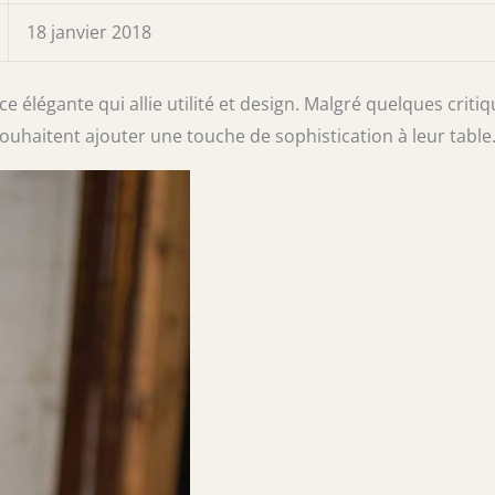
18 janvier 2018
e élégante qui allie utilité et design. Malgré quelques criti
 souhaitent ajouter une touche de sophistication à leur table