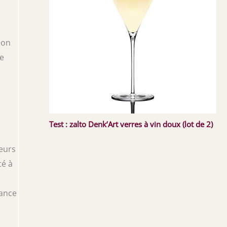
son
ve
Test : zalto Denk’Art verres à vin doux (lot de 2)
teurs
té à
gance