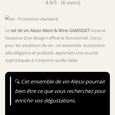
4.8/5 - (6 votes)
Le
set de vin Alessi Alessi & Wine GAM32SET
incarne
l’essence d’un design raffiné et fonctionnel. Conçu
pour les amateurs de vin, cet ensemble
multicolore
allie élégance et praticité, apportant une touche
sophistiquée à n’importe quelle table.
🔍
Cet ensemble de vin Alessi pourrait
bien être ce que vous recherchez pour
enrichir vos dégustations.