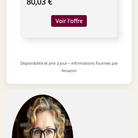
80,03 €
en aluminium moulé sous pression et
polycarbonate décoré à la main,
bouchon et dessous de bouteille en
acier inoxydable 18/10 Dédié aux
amateurs de vin qui souhaitent élargir
l'expérience de la dégustation avec des
objets fonctionnels et évocateurs Un
tire-bouchon sommelier à la forme
évocatante, un joli bouchon et un
élégant dessous de bouteille pour offrir
Disponibilité et prix à jour – informations fournies par
à vos invités un bon vin servi avec des
Amazon
outils au design expressif et raffiné