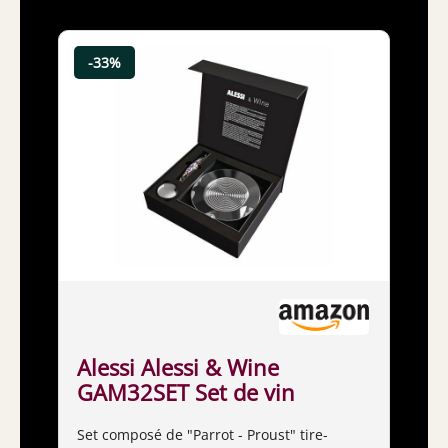
-33%
Alessi Alessi & Wine
GAM32SET Set de vin
Design composé de Tire-
Set composé de "Parrot - Proust" tire-
Bouchon Sommelier,