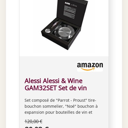
Alessi Alessi & Wine
GAM32SET Set de vin
Design composé de Tire-
Set composé de "Parrot - Proust" tire-
Bouchon Sommelier,
bouchon sommelier, "Noé" bouchon à
Bouchon d'expansion et
expansion pour bouteilles de vin et
Dessous de Bouteille
champagne et "Sitges" sous bouteille
120,00 €
Designer : AA.VV Matériau : tire-bouchon