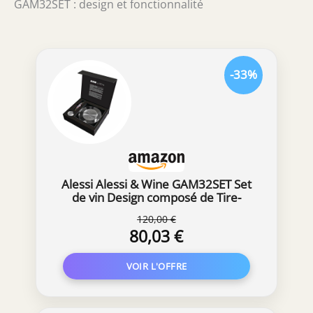
GAM32SET : design et fonctionnalité
-33%
Alessi Alessi & Wine GAM32SET Set
de vin Design composé de Tire-
Bouchon Sommelier, Bouchon
120,00 €
d'expansion et Dessous de Bouteille
80,03 €