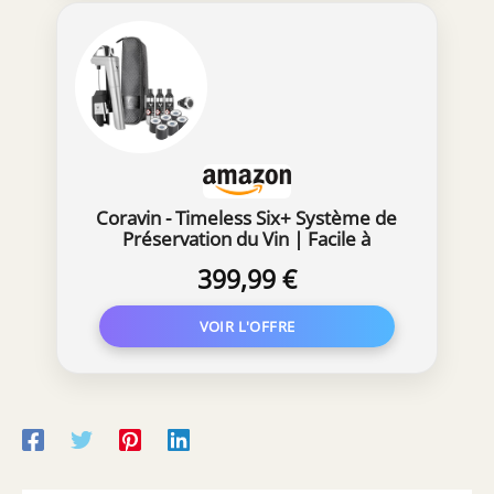
Coravin - Timeless Six+ Système de
Préservation du Vin | Facile à
Utiliser, Protège le Vin de
399,99 €
l’Oxydation Pendant Plus de 2 Ans|
Aérateur & Housse de Voyage
Inclus, Argent