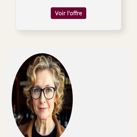
Pivot PROFITEZ DU VIN À VOTRE FAÇON : Les
amateurs de vin peuvent déguster autant ou
aussi peu de vin qu’ils le souhaitent, sans la
pression de finir la bouteille en une seule
fois, faisant durer le plaisir PROTÈGE LE VIN
DE L’OXYDATION : Le système Pivot remplace
l’oxygène dans une bouteille ouverte par de
l’argon pur de qualité alimentaire, de sorte
que votre vin reste frais plus longtemps.
CONSERVE LA FRAÎCHEUR DU VIN : Il suffit de
remplacer le bouchon en liège ou à vis par
un bouchon à vin, de fixer l’aérateur au
dispositif Pivot, puis d’insérer le dispositif
lorsque vous êtes prêt à verser. Lorsque vous
avez terminé, retirez le dispositif et fermez le
bouchon à vin. Capsules Coravin
authentiques : N'utilisez que des capsules
d'argon Coravin authentiques pour protéger
votre système de conservation du vin. Les
capsules autres que celles de Coravin
peuvent présenter un risque pour l'intégrité
et les performances de votre appareil, ce qui