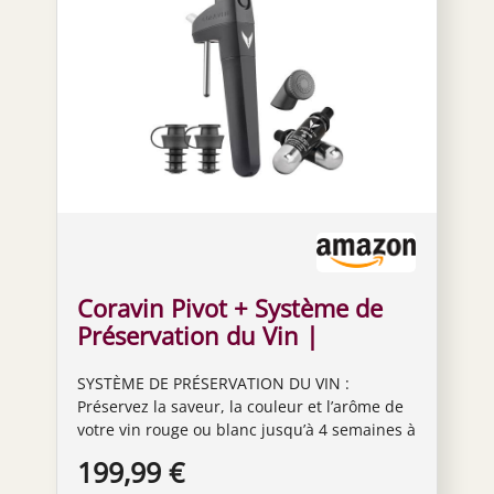
Coravin Pivot + Système de
Préservation du Vin |
Conserve Le Vin Frais Jusqu’à
SYSTÈME DE PRÉSERVATION DU VIN :
4 Semaines | Inclus 2
Préservez la saveur, la couleur et l’arôme de
Bouchons Pivot, 2 Capsules
votre vin rouge ou blanc jusqu’à 4 semaines à
Pure et 1 Aérateur Pivot, Noir
l’aide du système de préservation du vin
199,99 €
Coravin Pivot Plus et de l’accessoire aérateur