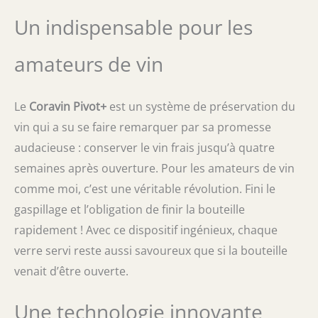
l’argon pur de qualité alimentaire, de sorte
que votre vin reste frais plus longtemps.
Un indispensable pour les
CONSERVE LA FRAÎCHEUR DU VIN : Il suffit de
remplacer le bouchon en liège ou à vis par
amateurs de vin
un bouchon à vin, de fixer l’aérateur au
dispositif Pivot, puis d’insérer le dispositif
lorsque vous êtes prêt à verser. Lorsque vous
Le
Coravin Pivot+
est un système de préservation du
avez terminé, retirez le dispositif et fermez le
bouchon à vin. Capsules Coravin
vin qui a su se faire remarquer par sa promesse
authentiques : N'utilisez que des capsules
audacieuse : conserver le vin frais jusqu’à quatre
d'argon Coravin authentiques pour protéger
semaines après ouverture. Pour les amateurs de vin
votre système de conservation du vin. Les
capsules autres que celles de Coravin
comme moi, c’est une véritable révolution. Fini le
peuvent présenter un risque pour l'intégrité
gaspillage et l’obligation de finir la bouteille
et les performances de votre appareil, ce qui
peut entraîner des ruptures ou des
rapidement ! Avec ce dispositif ingénieux, chaque
dysfonctionnements.
verre servi reste aussi savoureux que si la bouteille
venait d’être ouverte.
Une technologie innovante