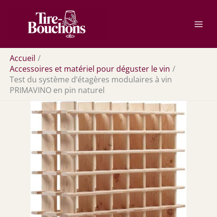
Aller
Rechercher
au
contenu
Accueil
Accessoires et matériel pour déguster le vin
Test du système d’étagères modulaires à vin
PRIMAVINO en pin naturel