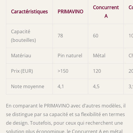
Concurrent
C
Caractéristiques
PRIMAVINO
A
Capacité
78
60
1
(bouteilles)
Matériau
Pin naturel
Métal
C
Prix (EUR)
>150
120
2
Note moyenne
4,1
4,5
3,
En comparant le PRIMAVINO avec d’autres modèles, il
se distingue par sa capacité et sa flexibilité en termes
de design. Toutefois, pour ceux qui recherchent une
solution plus économique, le Concurrent A en métal