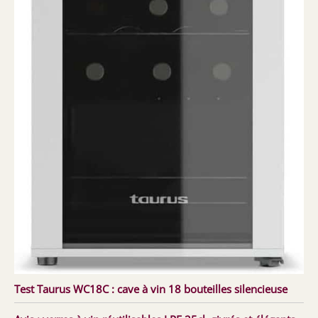
Test Taurus WC18C : cave à vin 18 bouteilles silencieuse