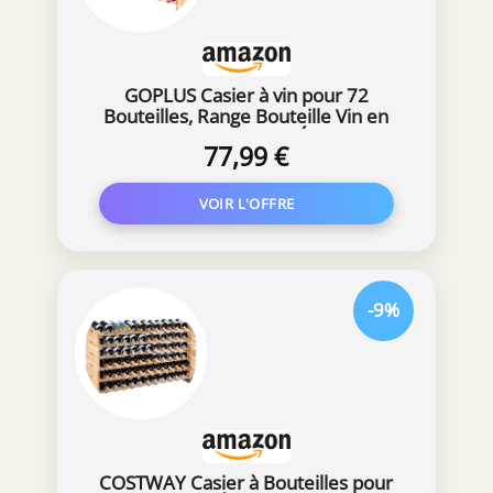
GOPLUS Casier à vin pour 72
Bouteilles, Range Bouteille Vin en
Bois de Pin Massif, 6 Étagères
77,99 €
Modulaires Installation DIY, Style
Naturel, 119 x 29 x 71,5CM
-9%
COSTWAY Casier à Bouteilles pour