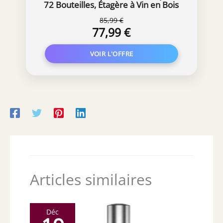
72 Bouteilles, Étagère à Vin en Bois
de Pin, Porte-Bouteilles à 6 Niveaux
85,99 €
Modulable et Extensible, Range
77,99 €
Bouteille Robustes pour Cave,
Cuisine, Bars, Naturel
Articles similaires
Déc