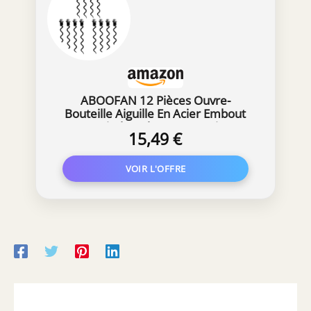
ABOOFAN 12 Pièces Ouvre-
Bouteille Aiguille En Acier Embout
En Spirale Robuste Pour Tire-
15,49 €
Bouchon Embout En Spirale En
Métal Pour Tire-Bouchon Embout En
Spirale En Métal Pour