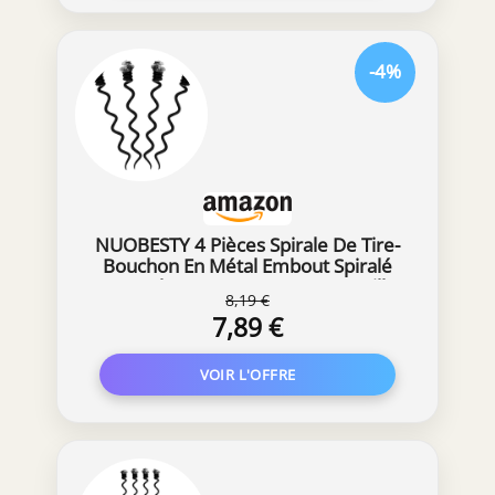
-4%
NUOBESTY 4 Pièces Spirale De Tire-
Bouchon En Métal Embout Spiralé
De Rechange Pour Ouvre-Bouteille
8,19 €
Accessoire De Réparation Pour Tire-
7,89 €
Bouchons Installation Facile Pour
Vin Et Autres Bouteilles