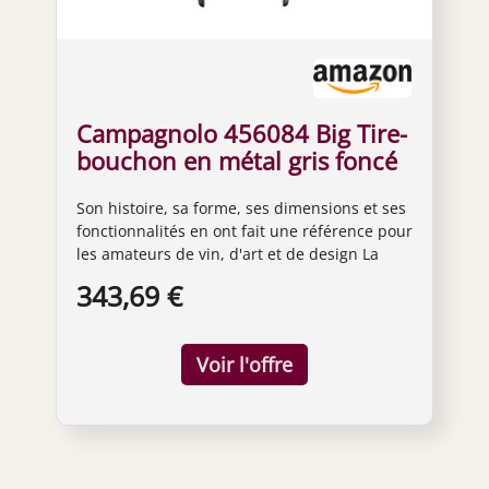
Campagnolo 456084 Big Tire-
bouchon en métal gris foncé
35 x 19 x 8 cm Aluminium
Son histoire, sa forme, ses dimensions et ses
Gris foncé
fonctionnalités en ont fait une référence pour
les amateurs de vin, d'art et de design La
cloche télescopique à centrage automatique
343,69 €
positionne la vis exactement au milieu du
bouchon Conçu pour ne jamais se tordre
complètement à travers le bouchon afin
d'empêcher le bouchon de tomber dans la
bouteille Design italien pur, matériaux de
haute qualité et finition soignée