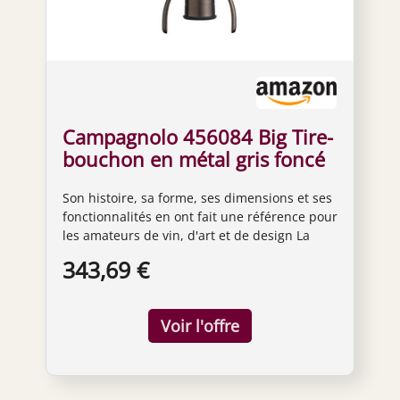
Campagnolo 456084 Big Tire-
bouchon en métal gris foncé
35 x 19 x 8 cm Aluminium
Son histoire, sa forme, ses dimensions et ses
Gris foncé
fonctionnalités en ont fait une référence pour
les amateurs de vin, d'art et de design La
cloche télescopique à centrage automatique
343,69 €
positionne la vis exactement au milieu du
bouchon Conçu pour ne jamais se tordre
complètement à travers le bouchon afin
d'empêcher le bouchon de tomber dans la
bouteille Design italien pur, matériaux de
haute qualité et finition soignée