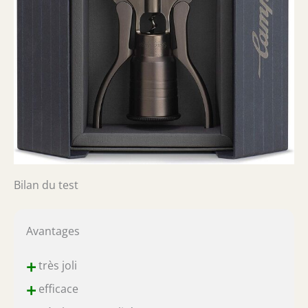
Bilan du test
Avantages
+
très joli
+
efficace