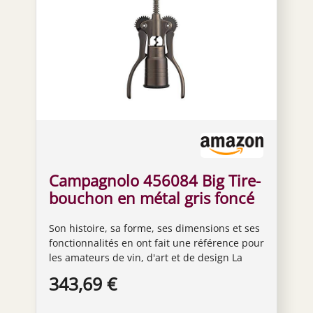
Campagnolo 456084 Big Tire-
bouchon en métal gris foncé
35 x 19 x 8 cm Aluminium
Son histoire, sa forme, ses dimensions et ses
Gris foncé
fonctionnalités en ont fait une référence pour
les amateurs de vin, d'art et de design La
cloche télescopique à centrage automatique
343,69 €
positionne la vis exactement au milieu du
bouchon Conçu pour ne jamais se tordre