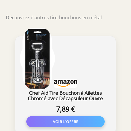
Découvrez d’autres tire-bouchons en métal
Chef Aid Tire Bouchon à Ailettes
Chromé avec Décapsuleur Ouvre
Bouteille pour Vin Bière Bar Cuisine
7,89 €
Dîner Fête Barbecue et Usage
Quotidien