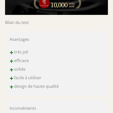
Bilan du test
Avantages
+
très joli
+
efficace
+
solide
+
facile à utiliser
+
design de haute qualité
Inconvénients