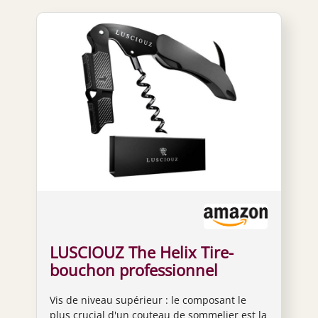
LUSCIOUZ The Helix Tire-
bouchon professionnel
double action pour bouteille
Vis de niveau supérieur : le composant le
de bière et coupe-capsule
plus crucial d'un couteau de sommelier est la