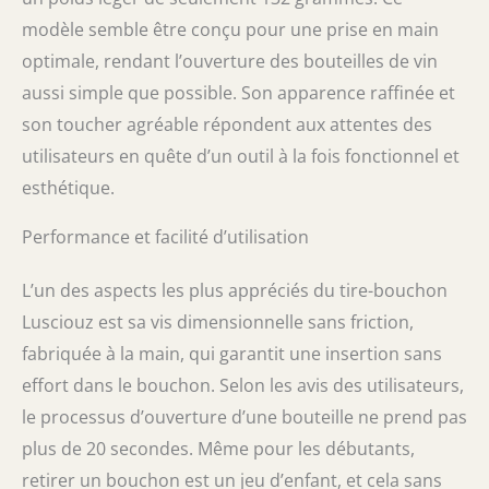
utilisateurs de couteaux de sommelier
modèle semble être conçu pour une prise en main
débutants et des professionnels. Avec deux
points de contact, vous pouvez rapidement
optimale, rendant l’ouverture des bouteilles de vin
ouvrir de longs bouchons en liège avec un
aussi simple que possible. Son apparence raffinée et
minimum d'effort en divisant le processus en
son toucher agréable répondent aux attentes des
deux étapes. Il est recommandé pour les
professionnels et est utilisé dans de
utilisateurs en quête d’un outil à la fois fonctionnel et
nombreux restaurants. Fabriqués à la main
esthétique.
par des artisans, les ouvre-bouteilles
LUSCIOUZ sont méticuleusement fabriqués
Performance et facilité d’utilisation
un par un, par des artisans qualifiés, en
utilisant un travail manuel. Faites
l'expérience de la précision et de la durabilité
L’un des aspects les plus appréciés du tire-bouchon
uniques des produits fabriqués à la main.
Lusciouz est sa vis dimensionnelle sans friction,
Nous sommes une entreprise japonaise
fabriquée à la main, qui garantit une insertion sans
basée au Japon. Le fondateur, originaire de
Fukuoka, ouvre personnellement la voie sur
effort dans le bouchon. Selon les avis des utilisateurs,
le front, développant des produits qui nous
le processus d’ouverture d’une bouteille ne prend pas
font penser : « C'est vraiment génial ! » Nous
nous engageons à travailler dur chaque jour
plus de 20 secondes. Même pour les débutants,
pour contribuer au succès des entreprises
retirer un bouchon est un jeu d’enfant, et cela sans