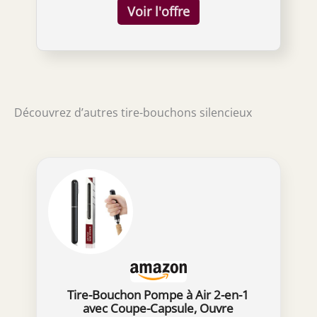
bruits de friction lors du retrait des
bouchons, ce qui en fait une vis silencieuse
qui vous permet de déboucher
magnifiquement les vins même dans les
restaurants. Il s'agit d'un couteau de
sommelier professionnel que les sommeliers
et les experts de l'industrie vont adorer. Idéal
Découvrez d’autres tire-bouchons silencieux
pour les vins millésimés lors du débouchage
des vins âgés, choisir le bon tire-bouchon est
crucial. Notre vis dimensionnelle sans friction
s'approche en douceur même des bouchons
anciens et usés. Il brille vraiment lorsqu'il
s'agit de bouchons en liège vintage délicats
qui ont tendance à se casser. Une fois que
vous l'aurez expérimenté, vous ne voudrez
plus jamais utiliser un autre couteau de
sommelier. Double action conçue avec une
action en deux étapes pour la commodité des
utilisateurs de couteaux de sommelier
Tire-Bouchon Pompe à Air 2-en-1
débutants et des professionnels. Avec deux
avec Coupe-Capsule, Ouvre
points de contact, vous pouvez rapidement