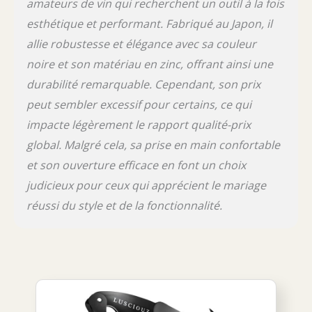
uniques des produits fabriqués à la main.
amateurs de vin qui recherchent un outil à la fois
Nous sommes une entreprise japonaise
esthétique et performant. Fabriqué au Japon, il
basée au Japon. Le fondateur, originaire de
allie robustesse et élégance avec sa couleur
Fukuoka, ouvre personnellement la voie sur
le front, développant des produits qui nous
noire et son matériau en zinc, offrant ainsi une
font penser : « C'est vraiment génial ! » Nous
durabilité remarquable. Cependant, son prix
nous engageons à travailler dur chaque jour
pour contribuer au succès des entreprises
peut sembler excessif pour certains, ce qui
japonaises sur le marché japonais des
impacte légèrement le rapport qualité-prix
accessoires de vin. Merci pour votre soutien.
global. Malgré cela, sa prise en main confortable
et son ouverture efficace en font un choix
judicieux pour ceux qui apprécient le mariage
réussi du style et de la fonctionnalité.