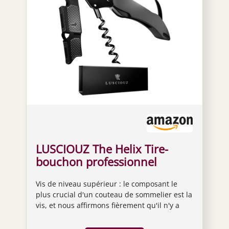
LUSCIOUZ The Helix Tire-
bouchon professionnel
double action pour bouteille
Vis de niveau supérieur : le composant le
de bière et coupe-capsule
plus crucial d'un couteau de sommelier est la
Noir titane 101
vis, et nous affirmons fièrement qu'il n'y a
pas de vis plus lisse que celle de LUSCIOUZ. Il
est si lisse qu'il ne produit même pas de