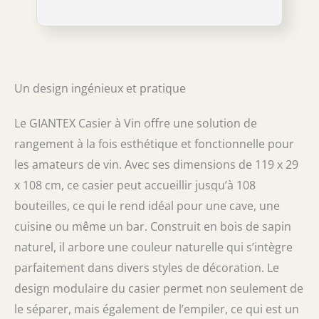
pin massif, notre étagère à vin allie
résistance et élégance. Sa finition lisse et
sans bavures garantissent durabilité et
sécurité, rendant chaque pièce à la fois
robuste et belle. Conception Intelligente pour
Meilleur Goût - Les bouteilles sont inclinées
Un design ingénieux et pratique
pour garder les bouchons humides,
préservant ainsi la qualité du vin. Élevé par
ses pieds, le casier reste au sec, éloignant
Le GIANTEX Casier à Vin offre une solution de
l'humidité qui pourrait altérer les saveurs.
rangement à la fois esthétique et fonctionnelle pour
Apparence Elégante - Avec son design en
les amateurs de vin. Avec ses dimensions de 119 x 29
bois naturel, le casier à vin ajoute une touche
chic à votre intérieur. Parfait pour la salle à
x 108 cm, ce casier peut accueillir jusqu’à 108
manger, le salon, une cave à vin, ou même
bouteilles, ce qui le rend idéal pour une cave, une
un bar, il s'intègre facilement à tout style de
cuisine ou même un bar. Construit en bois de sapin
décoration. Montage Facile & Facile
d'Entretien - Grâce à sa conception
naturel, il arbore une couleur naturelle qui s’intègre
intelligente, l'assemblage est un jeu d'enfant.
parfaitement dans divers styles de décoration. Le
Le manuel, les vis et outils nécessaires sont
inclus, garantissant un assemblage rapide et
design modulaire du casier permet non seulement de
un entretien facile de votre nouvel étagère à
le séparer, mais également de l’empiler, ce qui est un
vin.