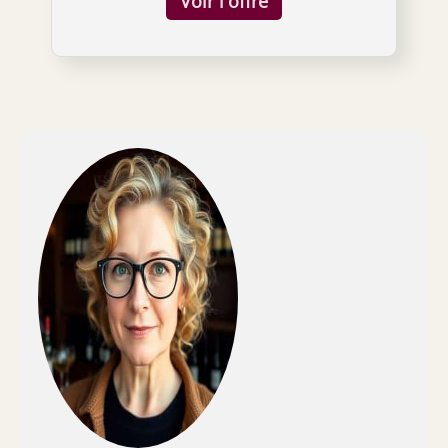
Matériaux & Finitions - Fabriquée en bois de
pin massif, notre étagère à vin allie
résistance et élégance. Sa finition lisse et
sans bavures garantissent durabilité et
sécurité, rendant chaque pièce à la fois
robuste et belle. Conception Intelligente pour
Meilleur Goût - Les bouteilles sont inclinées
pour garder les bouchons humides,
préservant ainsi la qualité du vin. Élevé par
ses pieds, le casier reste au sec, éloignant
l'humidité qui pourrait altérer les saveurs.
Apparence Elégante - Avec son design en
bois naturel, le casier à vin ajoute une touche
chic à votre intérieur. Parfait pour la salle à
manger, le salon, une cave à vin, ou même
un bar, il s'intègre facilement à tout style de
décoration. Montage Facile & Facile
d'Entretien - Grâce à sa conception
intelligente, l'assemblage est un jeu d'enfant.
Le manuel, les vis et outils nécessaires sont
inclus, garantissant un assemblage rapide et
un entretien facile de votre nouvel étagère à