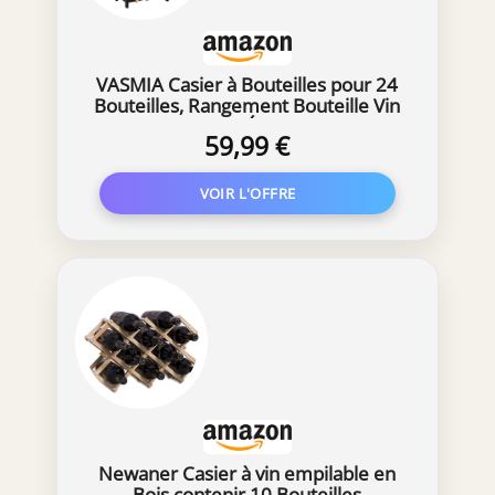
VASMIA Casier à Bouteilles pour 24
Bouteilles, Rangement Bouteille Vin
en Bambou, Étagère à Vin
59,99 €
Autoportante 6 Niveaux, pour Cave,
Cuisine, Bars, 41x24x82 cm, Marron
Rustique
Newaner Casier à vin empilable en
Bois contenir 10 Bouteilles