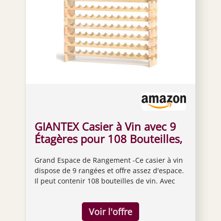
GIANTEX Casier à Vin avec 9
Étagères pour 108 Bouteilles,
Range Bouteille en Bois de
Grand Espace de Rangement -Ce casier à vin
Sapin, Désign Séparable et
dispose de 9 rangées et offre assez d'espace.
Empliable, Étagère Vin pour
Il peut contenir 108 bouteilles de vin. Avec
Maison, Bar, Restaurant, 119
notre étagère à vin, vous pouvez ranger vos
x 29 x 108 cm
bouteilles de vin plus proprement. Excellents
Matériaux & Finitions - Fabriquée en bois de