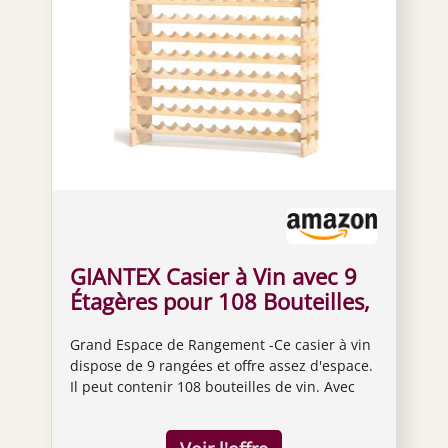
GIANTEX Casier à Vin avec 9
Étagères pour 108 Bouteilles,
Range Bouteille en Bois de
Grand Espace de Rangement -Ce casier à vin
Sapin, Désign Séparable et
dispose de 9 rangées et offre assez d'espace.
Empliable, Étagère Vin pour
Il peut contenir 108 bouteilles de vin. Avec
Maison, Bar, Restaurant, 119
notre étagère à vin, vous pouvez ranger vos
x 29 x 108 cm
bouteilles de vin plus proprement. Excellents