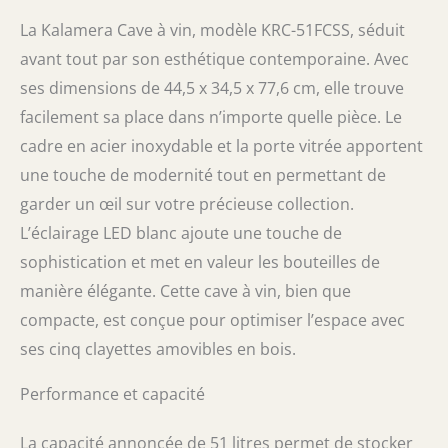
Élégant pratique: 5 Etagères en bois
amovibles, possibilité de mettre 15 bouteilles
La Kalamera Cave à vin, modèle KRC-51FCSS, séduit
couchées et 3 bouteilles debout. Parfait pour
avant tout par son esthétique contemporaine. Avec
conserver son le vin rosé, blanc et pétillant à
ses dimensions de 44,5 x 34,5 x 77,6 cm, elle trouve
bonne température mais aussi d'autres
produits qui nécessitent un peu de fraicheur.
facilement sa place dans n’importe quelle pièce. Le
Compresseur puissant: La descente en
cadre en acier inoxydable et la porte vitrée apportent
température était très rapide grâce au
une touche de modernité tout en permettant de
compresseur. Bon fonctionnement et
silencieuse, la Caves à vin vous dérange pas
garder un œil sur votre précieuse collection.
dans la cuisine ou le salon. L'avantage
L’éclairage LED blanc ajoute une touche de
Kalamera: Une refroidissement plus sûre et
plus rapide grâce à notre technologie de
sophistication et met en valeur les bouteilles de
pointe. Rejoignez notre famille de plus de
manière élégante. Cette cave à vin, bien que
500,000 d'utilisateurs satisfaits et dégustez
compacte, est conçue pour optimiser l’espace avec
votre vin préféré.
ses cinq clayettes amovibles en bois.
Performance et capacité
La capacité annoncée de 51 litres permet de stocker