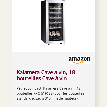
Kalamera Cave a vin, 18
bouteilles Cave à vin
vieillissement, Écran tactile,
Peti et compact: Kalamera Cave a vin 18
Étagère en bois amovibles,
bouteilles KRC-51FCSS (pour les bouteilles
Porte vitrée avec cadre en
standard jusqu'à 310 mm de hauteur).
acier inoxydable, 51 litres,
Particulièrement adapté aux petits espaces.