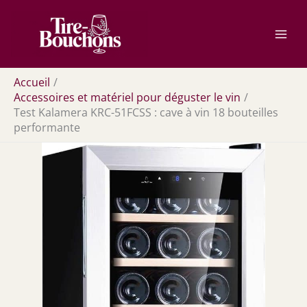
Aller
Rechercher
au
contenu
Accueil
Accessoires et matériel pour déguster le vin
Test Kalamera KRC-51FCSS : cave à vin 18 bouteilles
performante