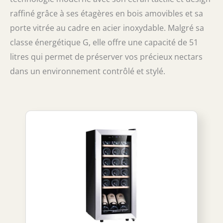
raffiné grâce à ses étagères en bois amovibles et sa
porte vitrée au cadre en acier inoxydable. Malgré sa
classe énergétique G, elle offre une capacité de 51
litres qui permet de préserver vos précieux nectars
dans un environnement contrôlé et stylé.