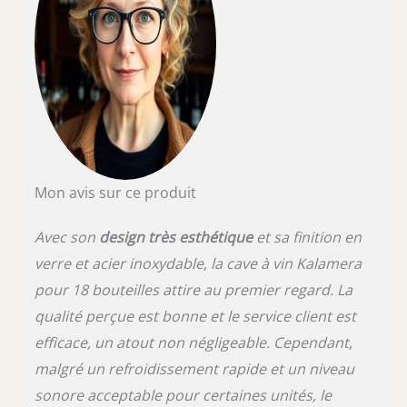
bonne température mais aussi d'autres
produits qui nécessitent un peu de fraicheur.
Compresseur puissant: La descente en
température était très rapide grâce au
compresseur. Bon fonctionnement et
silencieuse, la Caves à vin vous dérange pas
dans la cuisine ou le salon. L'avantage
Kalamera: Une refroidissement plus sûre et
plus rapide grâce à notre technologie de
pointe. Rejoignez notre famille de plus de
Mon avis sur ce produit
500,000 d'utilisateurs satisfaits et dégustez
votre vin préféré.
Avec son
design très esthétique
et sa finition en
verre et acier inoxydable, la cave à vin Kalamera
pour 18 bouteilles attire au premier regard. La
qualité perçue est bonne et le service client est
efficace, un atout non négligeable. Cependant,
malgré un refroidissement rapide et un niveau
sonore acceptable pour certaines unités, le