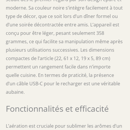
jours】Qu'arrive-t-il s'il reste encore du vin
moderne. Sa couleur noire s’intègre facilement à tout
rouge ? ZOYIDOUX offre des bouchons de vin
type de décor, que ce soit lors d’un dîner formel ou
avec des serrures qui aideront à maintenir le
goût du vin et à le rendre frais jusqu'à 7
d’une soirée décontractée entre amis. L’appareil est
jours, vous n'avez plus à vous inquiéter que
conçu pour être léger, pesant seulement 358
le vin rouge se détériore 🍷【Cadeau
parfait】L'extérieur élégant en acier
grammes, ce qui facilite sa manipulation même après
inoxydable au design exquis fait de cet
plusieurs utilisations successives. Les dimensions
aérateur de vin le meilleur cadeau pour les
compactes de l’article (22, 61 x 12, 19 x 5, 89 cm)
amateurs de vin et les connaisseurs. Il
convient aux pique-niques, aux réunions de
permettent un rangement facile dans n’importe
famille, aux soirées pour dames, aux fêtes du
quelle cuisine. En termes de praticité, la présence
vin, aux anniversaires, aux activités
d’un câble USB-C pour le recharger est une véritable
professionnelles, etc
aubaine.
Fonctionnalités et efficacité
L’aération est cruciale pour sublimer les arômes d’un