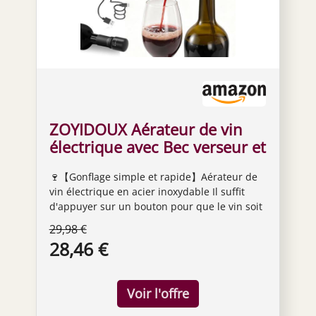
ZOYIDOUX Aérateur de vin
électrique avec Bec verseur et
Bouchon sous Vide, aération
🍷【Gonflage simple et rapide】Aérateur de
instantanée, Conservation 7
vin électrique en acier inoxydable Il suffit
Jours, Utilisation Facile(Acier
d'appuyer sur un bouton pour que le vin soit
Inoxydable)
parfaitement aéré et versé directement dans
29,98 €
votre verre. Il adoucit les tanins et enrichit
28,46 €
votre vin pour un goût luxueux. C'est le
meilleur cadeau pour les amateurs de vin 🍷
【Nouveau chargement de type C】Adopter
une batterie au lithium respectueuse de
l'environnement, chargement rapide,