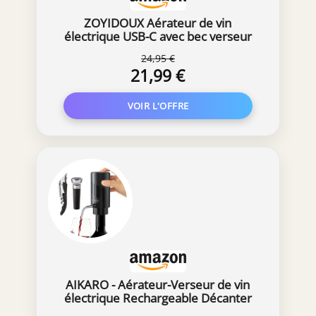
amateurs de vin et les connaisseurs. Il
convient aux pique-niques, aux réunions de
ZOYIDOUX Aérateur de vin
famille, aux soirées pour dames, aux fêtes du
électrique USB-C avec bec verseur
et bouchon sous vide, aération
vin, aux anniversaires, aux activités
24,95 €
instantanée, conservation 7 jours,
professionnelles, etc
21,99 €
utilisation facile
AIKARO - Aérateur-Verseur de vin
électrique Rechargeable Décanter
automatique, avec Tire-bouchon et