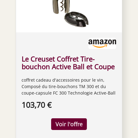
Le Creuset Coffret Tire-
bouchon Active Ball et Coupe
Capsule, GS300, Nickel Noir
coffret cadeau d'accessoires pour le vin,
Mat, 49809000060002
Composé du tire-bouchons TM 300 et du
coupe-capsule FC 300 Technologie Active-Ball
intelligente avec vis à double hélice pour un
103,70 €
retrait automatique du bouchon avec un
effort de rotation minimal Libération
automatique de la spirale par simple rotation
dans le sens inverse des aiguilles d'une
montre Parties latérales douces au toucher