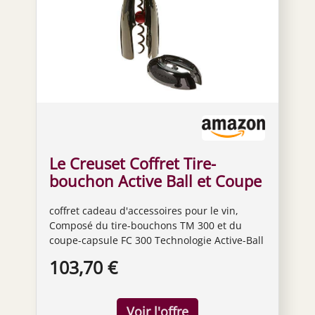
Le Creuset Coffret Tire-
bouchon Active Ball et Coupe
Capsule, GS300, Nickel Noir
coffret cadeau d'accessoires pour le vin,
Mat, 49809000060002
Composé du tire-bouchons TM 300 et du
coupe-capsule FC 300 Technologie Active-Ball
intelligente avec vis à double hélice pour un
103,70 €
retrait automatique du bouchon avec un
effort de rotation minimal Libération
automatique de la spirale par simple rotation
dans le sens inverse des aiguilles d'une