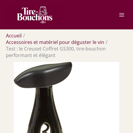
Aller
Rechercher
au
contenu
Accueil
Accessoires et matériel pour déguster le vin
Test : le Creuset Coffret GS300, tire-bouchon
performant et élégant