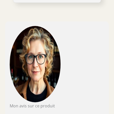
pour une prise en main confortable, Corps
flexible pour une compatibilité avec toutes
les bouteilles, Garantie 5 ans Contenu : 1x Le
Creuset Coffret Tire-bouchon Active Ball et
Coupe Capsule, GS300, Matériau : Métal,
Dimensions : 15,6 x 7,5 x 5,5 cm, Poids : 0,33
kg, Couleur : Nickel Noir Mat,
49809000060002
Mon avis sur ce produit