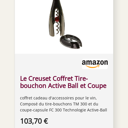
Le Creuset Coffret Tire-
bouchon Active Ball et Coupe
Capsule, GS300, Nickel Noir
coffret cadeau d'accessoires pour le vin,
Mat, 49809000060002
Composé du tire-bouchons TM 300 et du
coupe-capsule FC 300 Technologie Active-Ball
intelligente avec vis à double hélice pour un
103,70 €
retrait automatique du bouchon avec un
effort de rotation minimal Libération