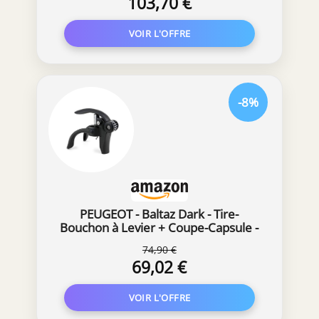
103,70 €
49809000060002
-8%
PEUGEOT - Baltaz Dark - Tire-
Bouchon à Levier + Coupe-Capsule -
Pour Tous Types de Bouchons - Idée
74,90 €
Cadeau Oenologie - Coloris Noir, 14
69,02 €
CM