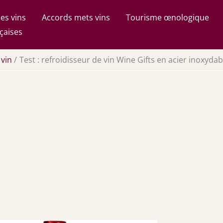
es vins
Accords mets vins
Tourisme œnologique
çaises
 vin
Test : refroidisseur de vin Wine Gifts en acier inoxydab