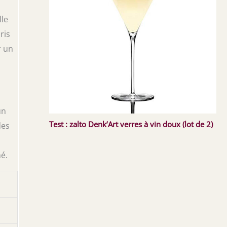
lle
ris
r un
un
Test : zalto Denk’Art verres à vin doux (lot de 2)
des
hé.