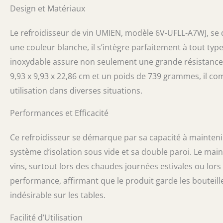
Design et Matériaux
et léger. Il vou
boisson froide 
piscine et aill
Le refroidisseur de vin UMIEN, modèle 6V-UFLL-A7WJ, se 
notre refroidis
une couleur blanche, il s’intègre parfaitement à tout typ
acier inoxydable
inoxydable assure non seulement une grande résistance,
fond en silicon
vin en toute séc
9,93 x 9,93 x 22,86 cm et un poids de 739 grammes, il comb
finition noire e
utilisation dans diverses situations.
divertissement 
portable. Son d
Performances et Efficacité
unique en son g
mettre en valeur
famille amateur 
Ce refroidisseur se démarque par sa capacité à mainteni
bouteille de vin 
système d’isolation sous vide et sa double paroi. Le main
couvercle réglab
vins, surtout lors des chaudes journées estivales ou lor
visser le couver
profiter de vot
performance, affirmant que le produit garde les bouteill
des heures
indésirable sur les tables.
Facilité d’Utilisation