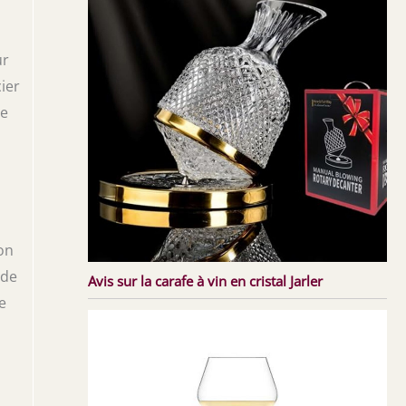
ur
ier
de
on
 de
Avis sur la carafe à vin en cristal Jarler
e