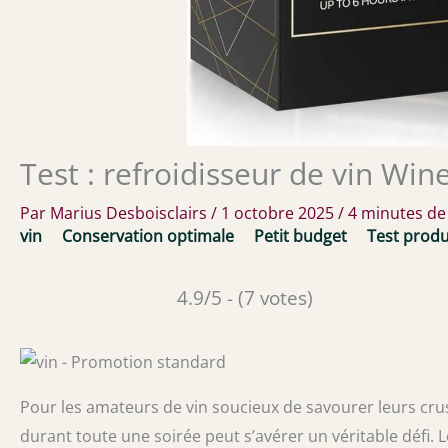
Test : refroidisseur de vin Win
Par
Marius Desboisclairs
/
1 octobre 2025
/
4 minutes de
vin
Conservation optimale
Petit budget
Test produ
4.9/5 - (7 votes)
Pour les amateurs de vin soucieux de savourer leurs crus
durant toute une soirée peut s’avérer un véritable défi. L