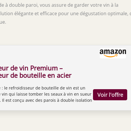
de à double paroi, vous assure de garder votre vin à la
lution élégante et efficace pour une dégustation optimale,
ue.
seur de vin Premium –
eur de bouteille en acier
e de 750 ml, double paroi
 : le refroidisseur de bouteille de vin est un
on sous vide – Garde le vin
e vin qui laisse tomber les seaux à vin en sueur
ant plus de 6 heures –
 Il est conçu avec des parois à double isolation
fait pour les
ardent votre bouteille de vin ou de champagne
à 6 heures – pas besoin de glace Convient pour
mpagne de 750 ml : il s'agit d'un refroidisseur
i s'adapte à la plupart des bouteilles de vin et
 750 ml. Il est exceptionnellement portable