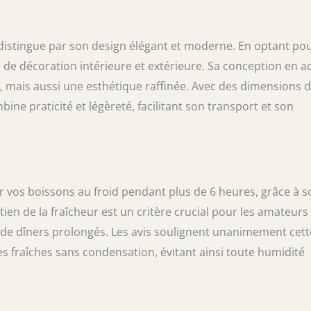
s permet de transporter facilement votre
n'importe où, au bord de la plage, au bord de la
eurs Matériaux de refroidissement durables :
distingue par son design élégant et moderne. En optant po
seur de bouteille de champagne est fabriqué en
e de décoration intérieure et extérieure. Sa conception en ac
 304 de qualité alimentaire. Il est équipé d'un
 mais aussi une esthétique raffinée. Avec des dimensions 
e antidérapant qui maintient votre bouteille de
urité. Disponible en acier inoxydable naturel et
ine praticité et légèreté, facilitant son transport et son
t blanche Design portable et élégant : le
est un jeu d'enfant avec ce refroidisseur de vin
esign moderne, élégant et élégant est vraiment
enre, quelque chose que vous serez fier de
. Ainsi, il crée le cadeau parfait pour votre
de vin Facile à utiliser : cet isolant pour
r vos boissons au froid pendant plus de 6 heures, grâce à s
est très simple. Il suffit de dévisser le
tien de la fraîcheur est un critère crucial pour les amateurs
le, d'insérer votre bouteille réfrigérée et de
s de dîners prolongés. Les avis soulignent unanimement cett
cle à nouveau. Et c'est tout. Vous pouvez
re vin glacé à la température parfaite pendant
es fraîches sans condensation, évitant ainsi toute humidité