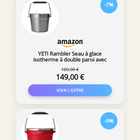
-7%
YETI Rambler Seau à glace
isotherme à double paroi avec
couvercle, en acier inoxydable
160,00 €
149,00 €
-9%