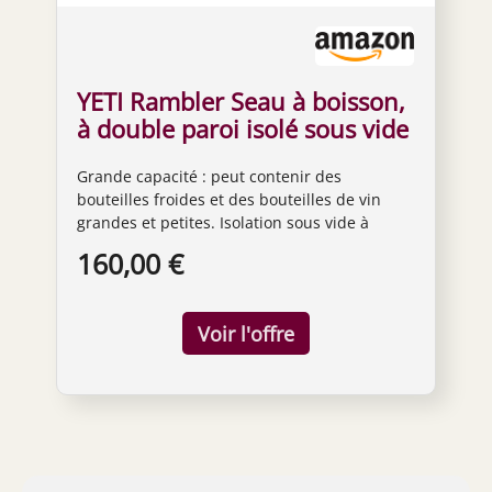
YETI Rambler Seau à boisson,
à double paroi isolé sous vide
avec couvercle, blanc
Grande capacité : peut contenir des
bouteilles froides et des bouteilles de vin
grandes et petites. Isolation sous vide à
double paroi : garde la glace plus longtemps
160,00 €
et les boissons froides. Poignée rotative : la
poignée lourde offre une forte prise en main
lors du transport de boissons. Anneau
antidérapant pour pieds d'ours : aide à éviter
les claquements indésirables, les glissements
et les rayures. Oui, il peut être utilisé avec de
la nourriture et des boissons.