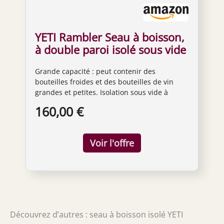
YETI Rambler Seau à boisson,
à double paroi isolé sous vide
avec couvercle, blanc
Grande capacité : peut contenir des
bouteilles froides et des bouteilles de vin
grandes et petites. Isolation sous vide à
double paroi : garde la glace plus longtemps
160,00 €
et les boissons froides. Poignée rotative : la
poignée lourde offre une forte prise en main
lors du transport de boissons. Anneau
antidérapant pour pieds d'ours : aide à éviter
les claquements indésirables, les glissements
et les rayures. Oui, il peut être utilisé avec de
la nourriture et des boissons.
Découvrez d’autres : seau à boisson isolé YETI