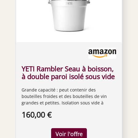
YETI Rambler Seau à boisson,
à double paroi isolé sous vide
avec couvercle, blanc
Grande capacité : peut contenir des
bouteilles froides et des bouteilles de vin
grandes et petites. Isolation sous vide à
double paroi : garde la glace plus longtemps
160,00 €
et les boissons froides. Poignée rotative : la
poignée lourde offre une forte prise en main
lors du transport de boissons. Anneau
antidérapant pour pieds d'ours : aide à éviter