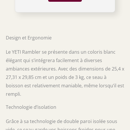
les claquements indésirables, les glissements
et les rayures. Oui, il peut être utilisé avec de
la nourriture et des boissons.
Design et Ergonomie
Le YETI Rambler se présente dans un coloris blanc
élégant qui s’intégrera facilement à diverses
ambiances extérieures. Avec des dimensions de 25,4 x
27,31 x 29,85 cm et un poids de 3 kg, ce seau à
boisson est relativement maniable, même lorsqu’il est
rempli.
Technologie d’isolation
Grâce à sa technologie de double paroi isolée sous
vide, ce seau garde vos boissons froides pour une