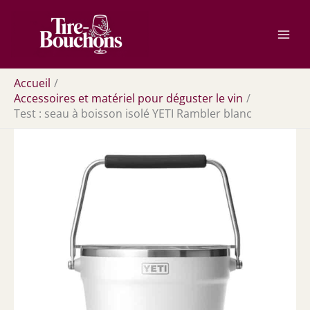
Aller
Rechercher
au
contenu
Accueil
Accessoires et matériel pour déguster le vin
Test : seau à boisson isolé YETI Rambler blanc